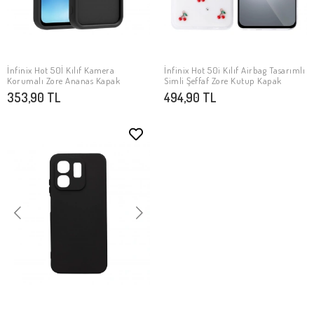
İnfinix Hot 50İ Kılıf Kamera
İnfinix Hot 50i Kılıf Airbag Tasarımlı
SEPETE EKLE
SEPETE EKLE
Korumalı Zore Ananas Kapak
Simli Şeffaf Zore Kutup Kapak
353,90 TL
494,90 TL