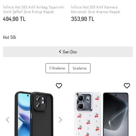
İnfinix Hot 50i Kılıf Airbag Tasarımlı
İnfinix Hot 50İ Kılıf Kamera
SEPETE EKLE
SEPETE EKLE
Simli Şeffaf Zore Kutup Kapak
Korumalı Zore Ananas Kapak
494,90 TL
353,90 TL
Hot 50i
Geri Dön
Filtreleme
Sıralama