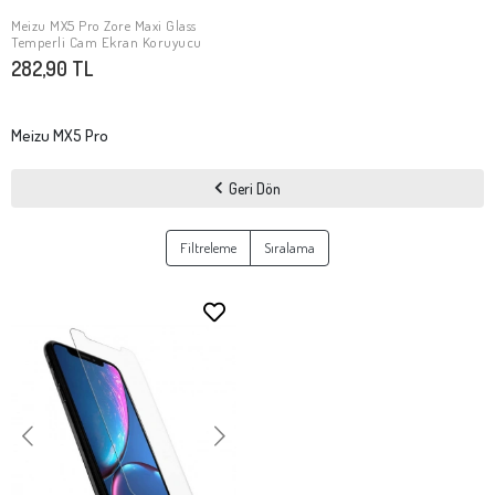
Meizu MX5 Pro Zore Maxi Glass
Stokta Yok
Temperli Cam Ekran Koruyucu
282,90 TL
Meizu MX5 Pro
Geri Dön
Filtreleme
Sıralama