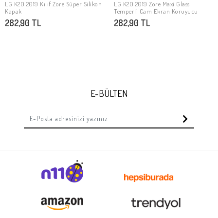
LG K20 2019 Kılıf Zore Süper Silikon
LG K20 2019 Zore Maxi Glass
Stokta Yok
Stokta Yok
Kapak
Temperli Cam Ekran Koruyucu
282,90 TL
282,90 TL
E-BÜLTEN