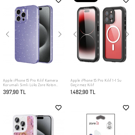
Apple iPhone 15 Pro Kılıf Kamera
Apple iPhone 15 Pro Kılıf 1-1 Su
SEPETE EKLE
SEPETE EKLE
Korumalı Simli Lüks Zore Koton
Geçirmez Kılıf
Kapak
397,90 TL
1.482,90 TL