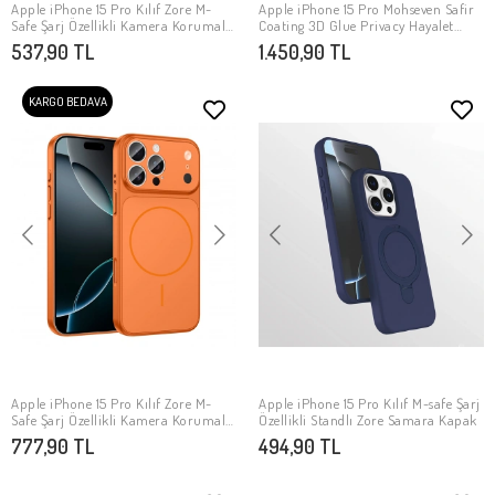
Apple iPhone 15 Pro Kılıf Zore M-
Apple iPhone 15 Pro Mohseven Safir
SEPETE EKLE
SEPETE EKLE
Safe Şarj Özellikli Kamera Korumalı
Coating 3D Glue Privacy Hayalet
Spark Kapak
Temperli Cam Ekran Koruyucu
537,90 TL
1.450,90 TL
KARGO BEDAVA
Apple iPhone 15 Pro Kılıf Zore M-
Apple iPhone 15 Pro Kılıf M-safe Şarj
SEPETE EKLE
SEPETE EKLE
Safe Şarj Özellikli Kamera Korumalı
Özellikli Standlı Zore Samara Kapak
Formen Kapak
777,90 TL
494,90 TL