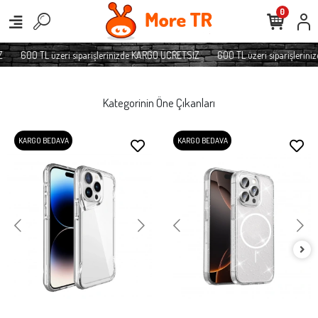
0
600 TL üzeri siparişlerinizde KARGO ÜCRETSİZ
600 TL üzeri siparişleriniz
Kategorinin Öne Çıkanları
KARGO BEDAVA
KARGO BEDAVA