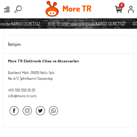
0
erinizde KARGO ÜCRETSİZ
600 TL üzeri siparişlerinizde KARGO ÜCRETSİZ
60
İletişim
More TR Elektronik Cihaz ve Aksesuarları
Batıkent Mah. 09129 Nolu Sok.
No:4/C Şehitkamil Gaziantep
+90 552 555 25 25
info@more-tr.com