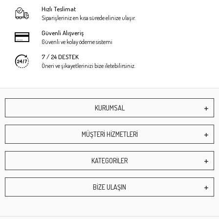
Hızlı Teslimat
Siparişleriniz en kısa sürede elinize ulaşır.
Güvenli Alışveriş
Güvenli ve kolay ödeme sistemi
7 / 24 DESTEK
Öneri ve şikayetlerinizi bize iletebilirsiniz.
KURUMSAL
MÜŞTERİ HİZMETLERİ
KATEGORİLER
BİZE ULAŞIN