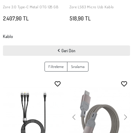
Zore 3.0 Type-C Metal OTG 128 GB
Zore LS63 Micro Usb Kablo
SEPETE EKLE
SEPETE EKLE
2.407,90 TL
518,90 TL
Kablo
Geri Dön
Filtreleme
Sıralama