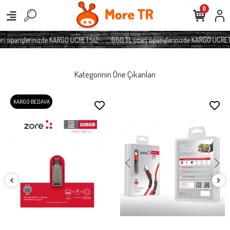
0
 siparişlerinizde KARGO ÜCRETSİZ
600 TL üzeri siparişlerinizde KARGO ÜCRETS
Kategorinin Öne Çıkanları
KARGO BEDAVA