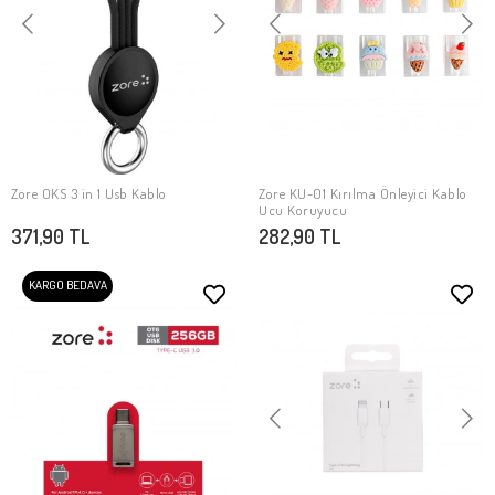
Zore OKS 3 in 1 Usb Kablo
Zore KU-01 Kırılma Önleyici Kablo
SEPETE EKLE
SEPETE EKLE
Ucu Koruyucu
371,90 TL
282,90 TL
KARGO BEDAVA