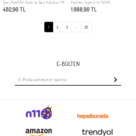
SEPETE EKLE
SEPETE EKLE
Şarj Özellikli Data ve Şarj Kablosu 1M
Kalitesi Type-C to HDMI
Dönüştürücü 15cm
482,90 TL
1.988,90 TL
1
2
3
...
25
E-BÜLTEN