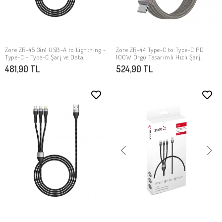
Zore ZR-45 3in1 USB-A to Lightning -
Zore ZR-44 Type-C to Type-C PD
SEPETE EKLE
SEPETE EKLE
Type-C - Type-C Şarj ve Data
100W Örgü Tasarımlı Hızlı Şarj
Kablosu 20W 1.5M
Özellikli Data ve Şarj Kablosu 1M
481,90 TL
524,90 TL