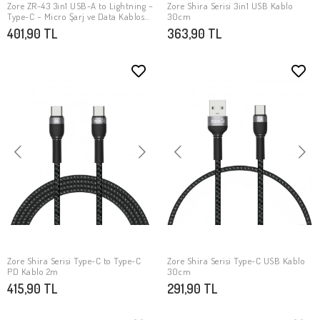
Zore ZR-43 3in1 USB-A to Lightning –
​Zore Shira Serisi 3in1 USB Kablo
SEPETE EKLE
SEPETE EKLE
Type-C – Micro Şarj ve Data Kablosu
30cm
20W 1.5M
401,90 TL
363,90 TL
Zore Shira Serisi Type-C to Type-C
Zore Shira Serisi Type-C USB Kablo
SEPETE EKLE
SEPETE EKLE
PD Kablo 2m
30cm
415,90 TL
291,90 TL