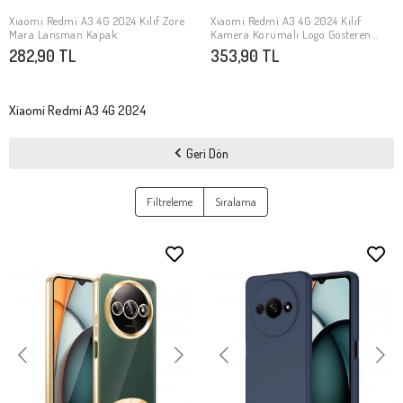
Xiaomi Redmi A3 4G 2024 Kılıf Zore
Xiaomi Redmi A3 4G 2024 Kılıf
SEPETE EKLE
SEPETE EKLE
Mara Lansman Kapak
Kamera Korumalı Logo Gösteren
Zore Omega Kapak
282,90 TL
353,90 TL
Xiaomi Redmi A3 4G 2024
Geri Dön
Filtreleme
Sıralama