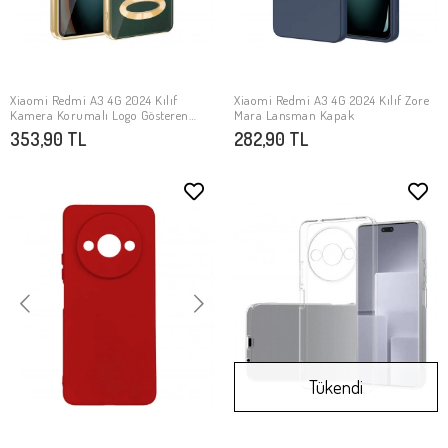
Xiaomi Redmi A3 4G 2024 Kılıf
Xiaomi Redmi A3 4G 2024 Kılıf Zore
SEPETE EKLE
SEPETE EKLE
Kamera Korumalı Logo Gösteren
Mara Lansman Kapak
Zore Omega Kapak
353,90 TL
282,90 TL
Tükendi