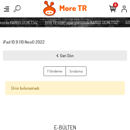
0
erinizde KARGO ÜCRETSİZ
600 TL üzeri siparişlerinizde KARGO ÜCRETSİZ
600
iPad 10.9 (10.Nesil) 2022
Geri Dön
Filtreleme
Sıralama
Ürün bulunamadı.
E-BÜLTEN