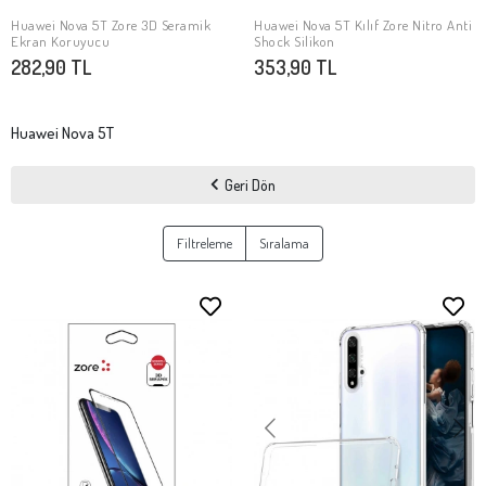
Huawei Nova 5T Zore 3D Seramik
Huawei Nova 5T Kılıf Zore Nitro Anti
SEPETE EKLE
SEPETE EKLE
Ekran Koruyucu
Shock Silikon
282,90 TL
353,90 TL
Huawei Nova 5T
Geri Dön
Filtreleme
Sıralama