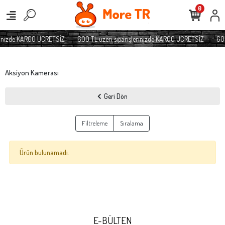
0
erinizde KARGO ÜCRETSİZ
600 TL üzeri siparişlerinizde KARGO ÜCRETSİZ
600
Aksiyon Kamerası
Geri Dön
Filtreleme
Sıralama
Ürün bulunamadı.
E-BÜLTEN