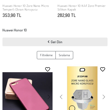
Huawei Honor 10 Zore Nano Micro
Huawei Honor 10 Kılıf Zore Premier
SEPETE EKLE
SEPETE EKLE
Temperli Ekran Koruyucu
Silikon Kapak
353,90 TL
282,90 TL
Huawei Honor 10
Geri Dön
Filtreleme
Sıralama