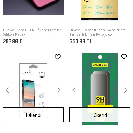
Huawei Honor 10 Kılıf Zore Premier
Huawei Honor 10 Zore Nano Micro
SEPETE EKLE
SEPETE EKLE
Silikon Kapak
Temperli Ekran Koruyucu
282,90 TL
353,90 TL
Tükendi
Tükendi