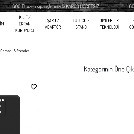
600 TL üzeri siparişlerinizde KARGO ÜCRETSİZ
600 TL ü
KILIF /
ŞARJ /
TUTUCU /
GİYİLEBİLİR
RİM
EKRAN
ADAPTÖR
STAND
TEKNOLOJİ
GÖ
KORUYUCU
 Camon 18 Premier
Kategorinin Öne Çık