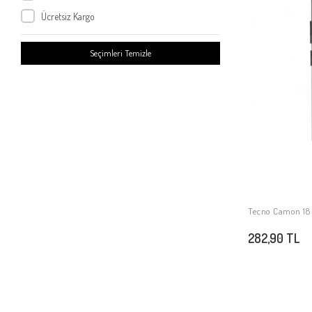
Tecno Spark Go 2023
Ücretsiz Kargo
Tecno Pova Neo 4
Tecno Spark 10C
Seçimleri Temizle
Tecno Camon 20
Tecno Pova 5
Tecno Spark 9T
Tecno Spark 10 4G
Tecno Pova 4
Tecno Camon 20 Pro 5G
Tecno Camon 20 Pro 4G
Tecno Camon 19
Tecno Camon 18 P
Tecno Camon 20 Premier 5G
282,90 TL
Tecno Spark Go 2024
Tecno Spark 20C
Tecno Spark 20
Tecno Spark 20 Pro 5G