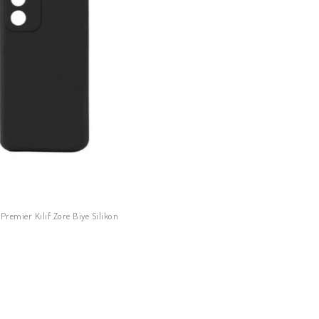
remier Kılıf Zore Biye Silikon
SEPETE EKLE