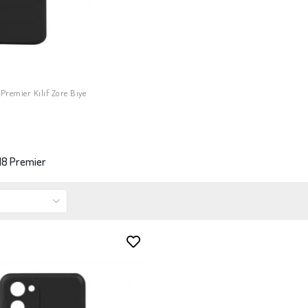
remier Kılıf Zore Biye
PETE EKLE
18 Premier