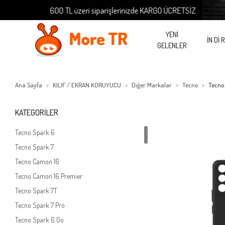
600 TL üzeri siparişlerinizde KARGO ÜCRETSİZ
YENİ
İN Dİ 
GELENLER
Ana Sayfa
KILIF / EKRAN KORUYUCU
Diğer Markalar
Tecno
Tecno
KATEGORİLER
Tecno Spark 6
Tecno Spark 7
Tecno Camon 16
Tecno Camon 16 Premier
Tecno Spark 7T
Tecno Spark 7 Pro
Tecno Spark 6 Go