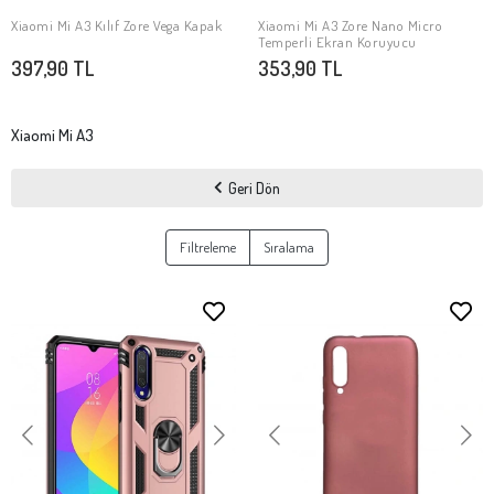
Xiaomi Mi A3 Kılıf Zore Vega Kapak
Xiaomi Mi A3 Zore Nano Micro
SEPETE EKLE
SEPETE EKLE
Temperli Ekran Koruyucu
397,90 TL
353,90 TL
Xiaomi Mi A3
Geri Dön
Filtreleme
Sıralama