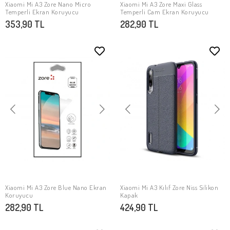
Xiaomi Mi A3 Zore Nano Micro
Xiaomi Mi A3 Zore Maxi Glass
SEPETE EKLE
SEPETE EKLE
Temperli Ekran Koruyucu
Temperli Cam Ekran Koruyucu
353,90 TL
282,90 TL
Xiaomi Mi A3 Zore Blue Nano Ekran
Xiaomi Mi A3 Kılıf Zore Niss Silikon
SEPETE EKLE
SEPETE EKLE
Koruyucu
Kapak
282,90 TL
424,90 TL