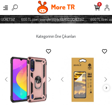
0
 ÜCRETSİZ
600 TL üzeri siparişlerinizde KARGO ÜCRETSİZ
600 TL üzeri sip
Kategorinin Öne Çıkanları