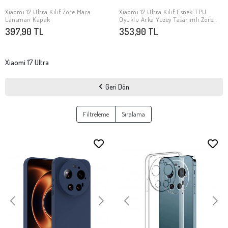
Xiaomi 17 Ultra Kılıf Zore Mara
Xiaomi 17 Ultra Kılıf Esnek TPU
SEPETE EKLE
SEPETE EKLE
Lansman Kapak
Oyuklu Arka Yüzey Tasarımlı Zore
Etnik Silikon Kapak
397,90 TL
353,90 TL
Xiaomi 17 Ultra
Geri Dön
Filtreleme
Sıralama