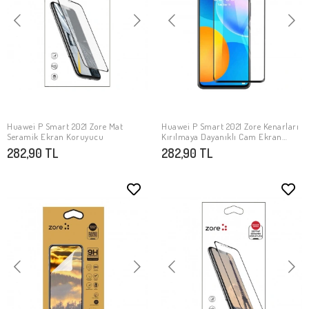
Huawei P Smart 2021 Zore Mat
Huawei P Smart 2021 Zore Kenarları
SEPETE EKLE
SEPETE EKLE
Seramik Ekran Koruyucu
Kırılmaya Dayanıklı Cam Ekran
Koruyucu
282,90 TL
282,90 TL