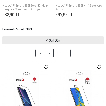
Huawei P Smart 2021 Zore 3D Muzy
Huawei P Smart 2021 Kılıf Zore Vega
SEPETE EKLE
SEPETE EKLE
Temperli Cam Ekran Koruyucu
Kapak
282,90 TL
397,90 TL
Huawei P Smart 2021
Geri Dön
Filtreleme
Sıralama