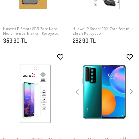
Huawei P Smart 2021 Zore Nano
Huawei P Smart 2021 Zore Seramik
SEPETE EKLE
SEPETE EKLE
Micro Temperli Ekran Koruyucu
Ekran Koruyucu
353,90 TL
282,90 TL