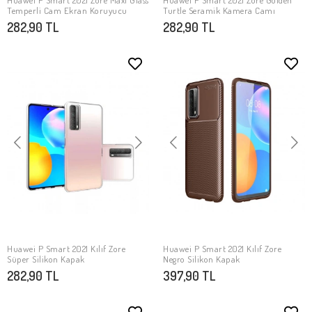
Huawei P Smart 2021 Zore Maxi Glass
Huawei P Smart 2021 Zore Golden
SEPETE EKLE
SEPETE EKLE
Temperli Cam Ekran Koruyucu
Turtle Seramik Kamera Camı
282,90 TL
282,90 TL
Huawei P Smart 2021 Kılıf Zore
Huawei P Smart 2021 Kılıf Zore
SEPETE EKLE
SEPETE EKLE
Süper Silikon Kapak
Negro Silikon Kapak
282,90 TL
397,90 TL