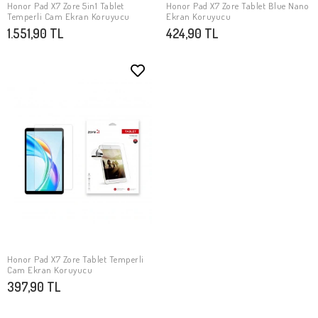
Honor Pad X7 Zore 5in1 Tablet
Honor Pad X7 Zore Tablet Blue Nano
SEPETE EKLE
SEPETE EKLE
Temperli Cam Ekran Koruyucu
Ekran Koruyucu
1.551,90 TL
424,90 TL
Honor Pad X7 Zore Tablet Temperli
SEPETE EKLE
Cam Ekran Koruyucu
397,90 TL