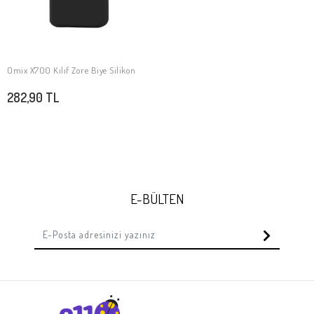
Omix X700 Kılıf Zore Biye Silikon
SEPETE EKLE
282,90 TL
E-BÜLTEN