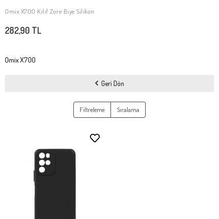
Omix X700 Kılıf Zore Biye Silikon
SEPETE EKLE
282,90 TL
Omix X700
Geri Dön
Filtreleme
Sıralama