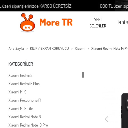
arişlerinizde KARGO ÜCRETSİZ
600 TL üzeri siparişlerin
YENİ
İN Dİ 
GELENLER
Ana Sayfa
KILIF / EKRAN KORUYUCU
Xiaomi
Xiaomi Redmi Note 14 P
KATEGORİLER
Xiaomi Redmi 5
Xiaomi Redmi 5 Plus
Xiaomi Mi 9
Xiaomi Pocophone F1
Xiaomi Mi 8 Lite
Xiaomi Redmi Note 8
Xiaomi Redmi Note 10 Pro