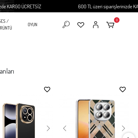
O ÜCRETSİZ
600 TL üzeri siparişlerinizde KARGO ÜCRE
0
SES /
OYUN
RÜNTÜ
anları