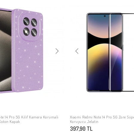
te 14 Pro 5G Kılıf Kamera Korumalı
Xiaomi Redmi Note 14 Pro 5G Zore Süp
SEPETE EKLE
SEPETE EKLE
 Koton Kapak
Koruyucu Jelatin
397,90 TL