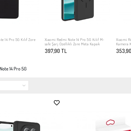
e 14 Pro 5G Kılıf Zore
Xiaomi Redmi Note 14 Pro 5G Kılıf M-
Xiaomi Re
PETE EKLE
SEPETE EKLE
safe Şarj Özellikli Zore Meta Kapak
Kamera K
Omega K
397,90 TL
353,90
Note 14 Pro 5G