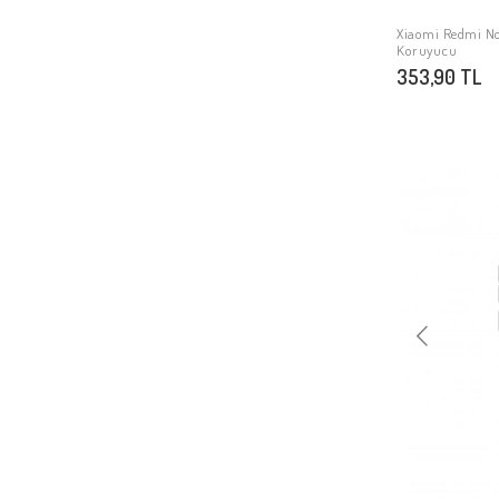
Xiaomi Redmi 4
Xiaomi Redmi No
Koruyucu
Xiaomi Mi Mix 3
353,90 TL
Xiaomi Mi Pad 5
Xiaomi Mi Mix 4
Xiaomi Redmi Note 11S Global
Xiaomi Redmi Note 11 Pro 5G
Xiaomi Redmi Note 11 Global
Xiaomi Redmi Note 10 Lite
Xiaomi Redmi K40 Gaming
Xiaomi Redmi 10C
Xiaomi Redmi 10 2022
Xiaomi Poco X4 Pro 5G
Xiaomi Poco M4 Pro 5G
Xiaomi Poco M4 Pro 4G
Xiaomi Mi 12