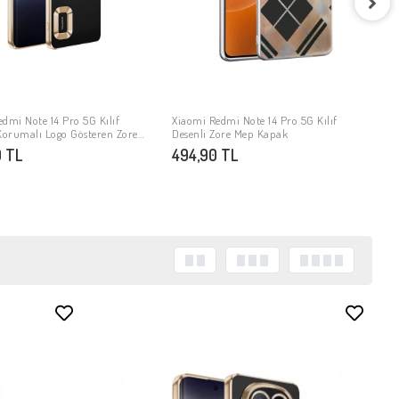
X
K
K
3
dmi Note 14 Pro 5G Kılıf
Xiaomi Redmi Note 14 Pro 5G Kılıf
SEPETE EKLE
SEPETE EKLE
orumalı Logo Gösteren Zore
Desenli Zore Mep Kapak
apak
 TL
494,90 TL