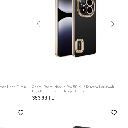
lymer Nano Ekran
Xiaomi Redmi Note 14 Pro 5G Kılıf Kamera Korumalı
SEPETE EKLE
Logo Gösteren Zore Omega Kapak
353,90 TL