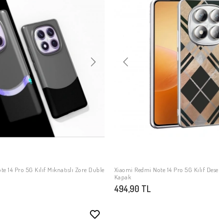
e 14 Pro 5G Kılıf Mıknatıslı Zore Duble
Xiaomi Redmi Note 14 Pro 5G Kılıf Dese
SEPETE EKLE
SEPETE EKLE
Kapak
494,90 TL