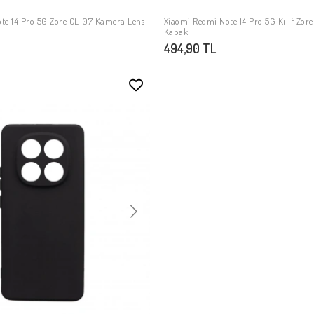
te 14 Pro 5G Zore CL-07 Kamera Lens
Xiaomi Redmi Note 14 Pro 5G Kılıf Zore
SEPETE EKLE
SEPETE EKLE
Kapak
494,90 TL