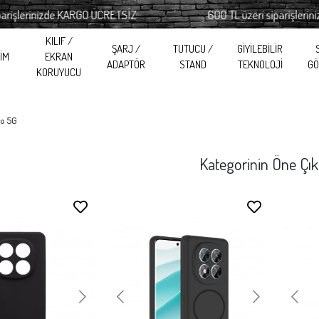
izde KARGO ÜCRETSİZ
600 TL üzeri siparişlerinizde KARG
KILIF /
ŞARJ /
TUTUCU /
GİYİLEBİLİR
RİM
EKRAN
ADAPTÖR
STAND
TEKNOLOJİ
GÖ
KORUYUCU
ro 5G
Kategorinin Öne Çık