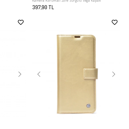
Kamera Korumalı Zore Sürgülü Vega Kapak
397,90 TL