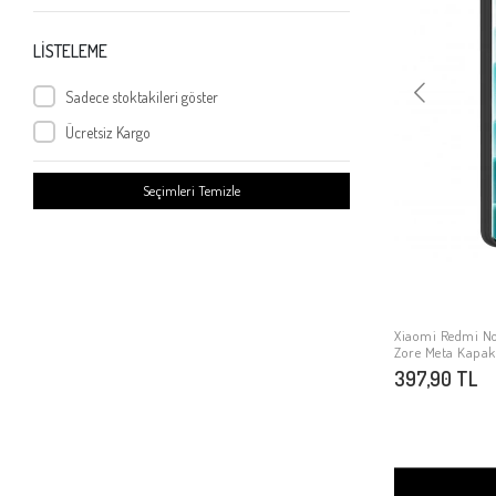
Xiaomi Redmi Note 9S
Xiaomi Redmi Note 9
LİSTELEME
Xiaomi Mi 10T 5G
Sadece stoktakileri göster
Xiaomi Mi 9 Se
Ücretsiz Kargo
Xiaomi Mi Mix 2
Xiaomi Mi 10
Seçimleri Temizle
Xiaomi Poco X2
Xiaomi Redmi 4x
Xiaomi Redmi Go
Xiaomi Mi 5s Plus
Xiaomi Mi Note 3
Xiaomi Redmi Not
Zore Meta Kapak
Xiaomi Redmi 9
397,90 TL
Xiaomi Poco M3 Pro
Xiaomi Redmi Note 10 5G
Xiaomi Redmi K40
Xiaomi Poco F3