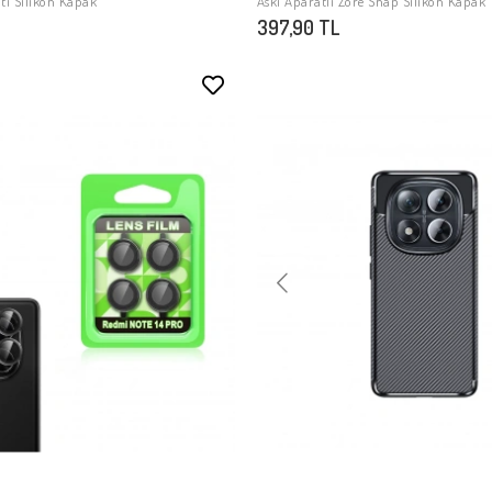
ti Silikon Kapak
Askı Aparatlı Zore Snap Silikon Kapak
397,90 TL