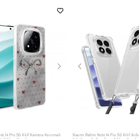
te 14 Pro 5G Kılıf Kamera Korumalı
Xiaomi Redmi Note 14 Pro 5G Kılıf Airba
SEPETE EKLE
SEPETE EKLE