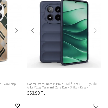
nli Zore Mep
Xiaomi Redmi Note 14 Pro 5G Kılıf Esnek TPU Oyuklu
SEPETE EKLE
Arka Yüzey Tasarımlı Zore Etnik Silikon Kapak
353,90 TL