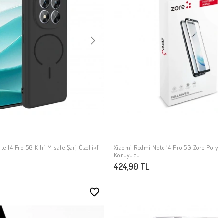
e 14 Pro 5G Kılıf M-safe Şarj Özellikli
Xiaomi Redmi Note 14 Pro 5G Zore Po
SEPETE EKLE
SEPETE EKLE
Koruyucu
424,90 TL