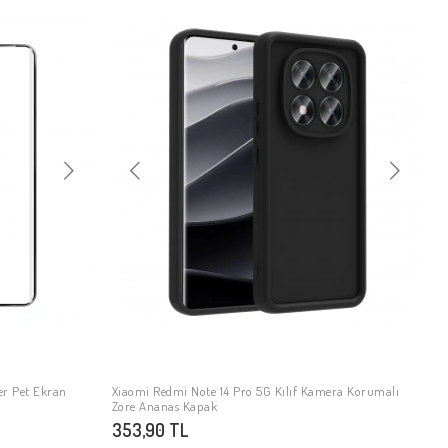
er Pet Ekran
Xiaomi Redmi Note 14 Pro 5G Kılıf Kamera Korumalı
SEPETE EKLE
Zore Ananas Kapak
353,90 TL