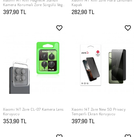
Xiaomi 14T Kılıf Magnetik Standlı
Xiaomi 14T Kılıf Zore Mara Lansman
SEPETE EKLE
SEPETE EKLE
Kamera Korumalı Zore Sürgülü Vega
Kapak
Kapak
397,90 TL
282,90 TL
Xiaomi 14T Zore CL-07 Kamera Lens
Xiaomi 14T Zore New 5D Privacy
SEPETE EKLE
SEPETE EKLE
Koruyucu
Temperli Ekran Koruyucu
353,90 TL
397,90 TL