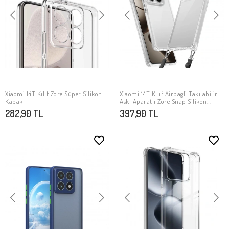
Xiaomi 14T Kılıf Zore Süper Silikon
Xiaomi 14T Kılıf Airbagli Takılabilir
SEPETE EKLE
SEPETE EKLE
Kapak
Askı Aparatlı Zore Snap Silikon
Kapak
282,90 TL
397,90 TL