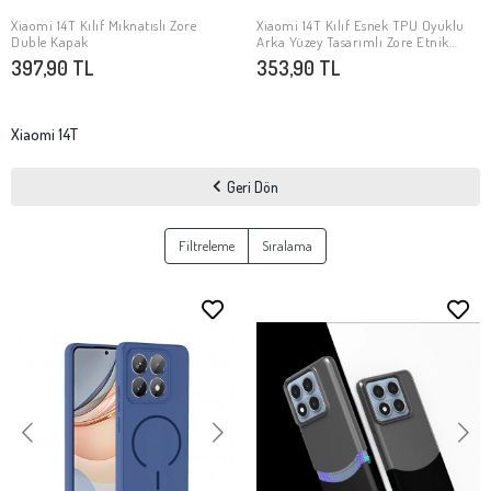
Xiaomi 14T Kılıf Mıknatıslı Zore
Xiaomi 14T Kılıf Esnek TPU Oyuklu
SEPETE EKLE
SEPETE EKLE
Duble Kapak
Arka Yüzey Tasarımlı Zore Etnik
Silikon Kapak
397,90 TL
353,90 TL
Xiaomi 14T
Geri Dön
Filtreleme
Sıralama