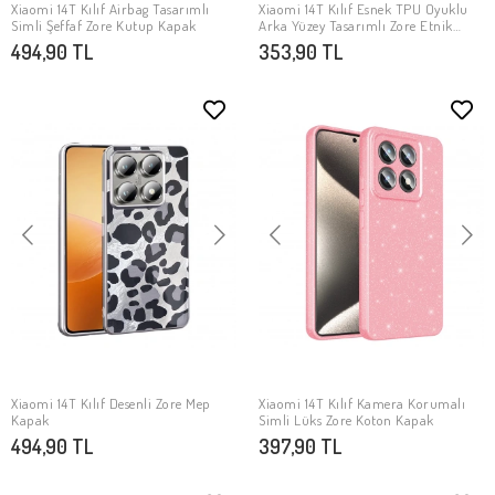
Xiaomi 14T Kılıf Airbag Tasarımlı
Xiaomi 14T Kılıf Esnek TPU Oyuklu
SEPETE EKLE
SEPETE EKLE
Simli Şeffaf Zore Kutup Kapak
Arka Yüzey Tasarımlı Zore Etnik
Silikon Kapak
494,90 TL
353,90 TL
Xiaomi 14T Kılıf Desenli Zore Mep
Xiaomi 14T Kılıf Kamera Korumalı
SEPETE EKLE
SEPETE EKLE
Kapak
Simli Lüks Zore Koton Kapak
494,90 TL
397,90 TL