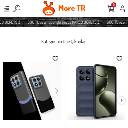
0
O ÜCRETSİZ
600 TL üzeri siparişlerinizde KARGO ÜCRETSİZ
600 TL üzeri si
Kategorinin Öne Çıkanları