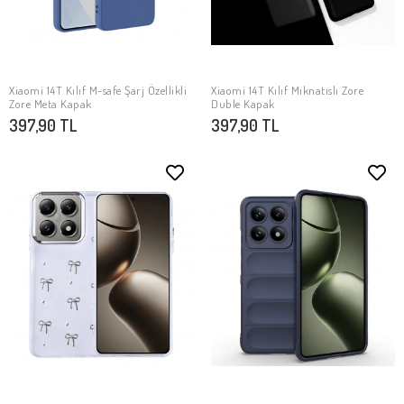
Xiaomi 14T Kılıf M-safe Şarj Özellikli
Xiaomi 14T Kılıf Mıknatıslı Zore
SEPETE EKLE
SEPETE EKLE
Zore Meta Kapak
Duble Kapak
397,90 TL
397,90 TL