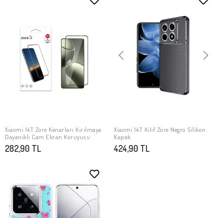
Xiaomi 14T Zore Kenarları Kırılmaya
Xiaomi 14T Kılıf Zore Negro Silikon
SEPETE EKLE
SEPETE EKLE
Dayanıklı Cam Ekran Koruyucu
Kapak
282,90 TL
424,90 TL