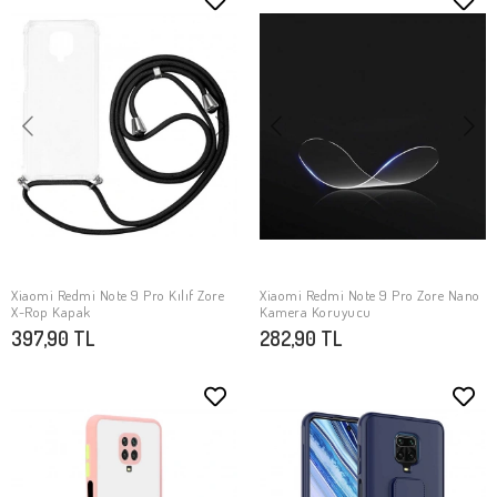
Xiaomi Redmi Note 9 Pro Kılıf Zore
Xiaomi Redmi Note 9 Pro Zore Nano
SEPETE EKLE
SEPETE EKLE
X-Rop Kapak
Kamera Koruyucu
397,90 TL
282,90 TL