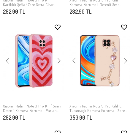
Xiaomi Redmi Note 9 Pro Kılıf
Xiaomi Redmi Note 9 Pro Kılıf
SEPETE EKLE
SEPETE EKLE
Kartlıklı Şeffaf Zore Setra Clear
Kamera Korumalı Desenli Sert
Silikon Kapak
Silikon Zore Epoksi Kapak
282,90 TL
282,90 TL
Xiaomi Redmi Note 9 Pro Kılıf Simli
Xiaomi Redmi Note 9 Pro Kılıf El
SEPETE EKLE
SEPETE EKLE
Desenli Kamera Korumalı Parlak
Tutamaçlı Kamera Korumalı Zore
Zore Popy Kapak
Taka Silikon Kapak
282,90 TL
353,90 TL