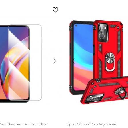
axi Glass Temperli Cam Ekran
Oppo A76 Kılıf Zore Vega Kapak
SEPETE EKLE
SEPETE EKLE