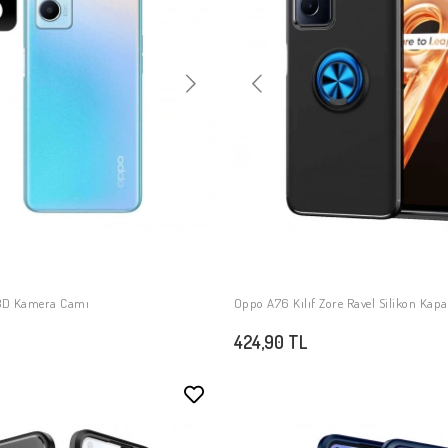
3D Kamera Camı
Oppo A76 Kılıf Zore Ravel Silikon Kap
SEPETE EKLE
SEPETE EKLE
424,90 TL