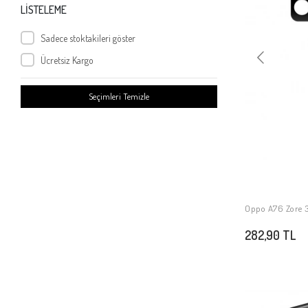
Oppo Reno 5 5G
LİSTELEME
Oppo Reno 5 Pro 5G
Sadece stoktakileri göster
Oppo A73
Ücretsiz Kargo
Oppo AX7
Oppo RX17 Neo
Seçimleri Temizle
Oppo Reno
Oppo Reno 10X Zoom
Oppo R15X
Oppo A7X
Oppo Reno Z
Oppo Reno 4 Pro 4G
Oppo A76 Zore 
Oppo Reno 4 Pro 5G
282,90 TL
Oppo RX17 Pro
Oppo Reno 3 Pro 5G
Oppo A55 5G
Oppo A96 4G