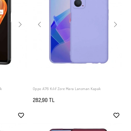
ak
Oppo A76 Kılıf Zore Mara Lansman Kapak
SEPETE EKLE
282,90 TL