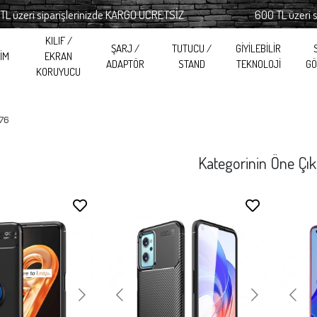
parişlerinizde KARGO ÜCRETSİZ
600 TL üzeri siparişleri
KILIF /
ŞARJ /
TUTUCU /
GİYİLEBİLİR
RİM
EKRAN
ADAPTÖR
STAND
TEKNOLOJİ
GÖ
KORUYUCU
76
Kategorinin Öne Çık