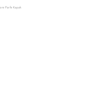
Zore Parfe Kapak
Stokta Yok