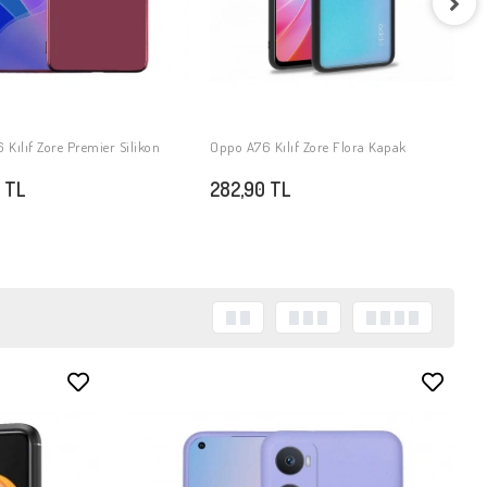
O
3
Kılıf Zore Premier Silikon
Oppo A76 Kılıf Zore Flora Kapak
SEPETE EKLE
SEPETE EKLE
 TL
282,90 TL