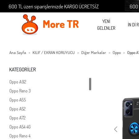
 üzeri siparişlerinizde KARGO ÜCRETSİZ
600 TL üzeri si
YENİ
İN Dİ 
GELENLER
Ana Sayfa
KILIF / EKRAN KORUYUCU
Diğer Markalar
Oppo
Oppo A
KATEGORİLER
Oppo A92
Oppo Reno 3
Oppo A5S
Oppo A52
Oppo A72
Oppo A54 4G
Oppo Reno 4