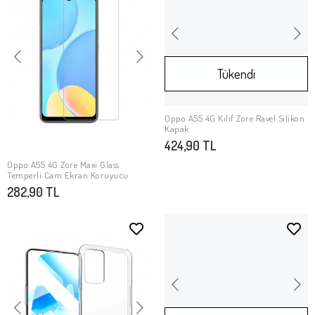
Tükendi
Oppo A55 4G Kılıf Zore Ravel Silikon
Stokta Yok
Kapak
424,90 TL
Oppo A55 4G Zore Maxi Glass
SEPETE EKLE
Temperli Cam Ekran Koruyucu
282,90 TL