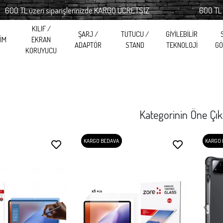
L üzeri siparişlerinizde KARGO ÜCRETSİZ
600 TL üzeri s
KILIF /
ŞARJ /
TUTUCU /
GİYİLEBİLİR
RİM
EKRAN
ADAPTÖR
STAND
TEKNOLOJİ
GÖ
KORUYUCU
Kategorinin Öne Çık
KARGO BEDAVA
KARGO 