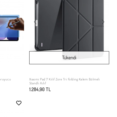
Tükendi
Koruyucu
Xiaomi Pad 7 Kılıf Zore Tri Folding Kalem Bölmeli
Stokta Yok
Standlı Kılıf
1.284,90 TL
Stokta Yok