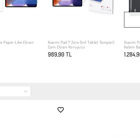
re Paper-Like Ekran
Xiaomi Pad 7 Zore 5in1 Tablet Temperli
Xiaomi Pa
PETE EKLE
SEPETE EKLE
Cam Ekran Koruyucu
Kalem Böl
989,90 TL
1.284,