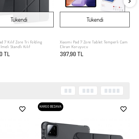
Tükendi
Tükendi
X
E
4
d 7 Kılıf Zore Tri Folding
Xiaomi Pad 7 Zore Tablet Temperli Cam
Stokta Yok
Stokta Yok
meli Standlı Kılıf
Ekran Koruyucu
90 TL
397,90 TL
KARGO BEDAVA
Stokta Yok