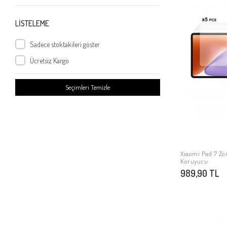
Xiaomi Redmi Note 9S
Xiaomi Redmi Note 9
LİSTELEME
Xiaomi Mi 10T 5G
Sadece stoktakileri göster
Xiaomi Mi 9 Se
Ücretsiz Kargo
Xiaomi Mi Mix 2
Xiaomi Mi 10
Seçimleri Temizle
Xiaomi Poco X2
Xiaomi Redmi 4x
Xiaomi Redmi Go
Xiaomi Mi 5s Plus
Xiaomi Mi Note 3
Xiaomi Pad 7 Zo
Koruyucu
Xiaomi Redmi 9
989,90 TL
Xiaomi Poco M3 Pro
Xiaomi Redmi Note 10 5G
Xiaomi Redmi K40
Xiaomi Poco F3