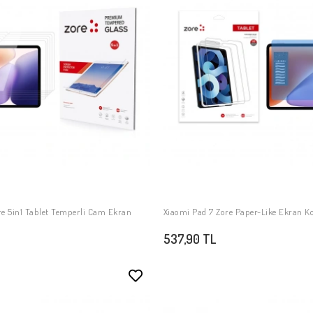
re 5in1 Tablet Temperli Cam Ekran
Xiaomi Pad 7 Zore Paper-Like Ekran 
SEPETE EKLE
SEPETE EKLE
537,90 TL
Stokta Yok