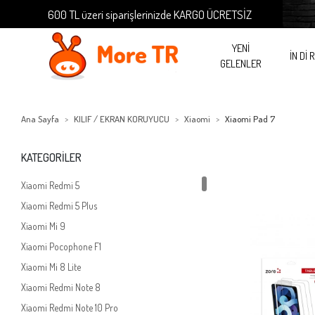
600 TL üzeri siparişlerinizde KARGO ÜCRETSİZ
600 T
YENİ
İN Dİ 
GELENLER
Ana Sayfa
KILIF / EKRAN KORUYUCU
Xiaomi
Xiaomi Pad 7
KATEGORİLER
Xiaomi Redmi 5
Xiaomi Redmi 5 Plus
Xiaomi Mi 9
Xiaomi Pocophone F1
Xiaomi Mi 8 Lite
Xiaomi Redmi Note 8
Xiaomi Redmi Note 10 Pro