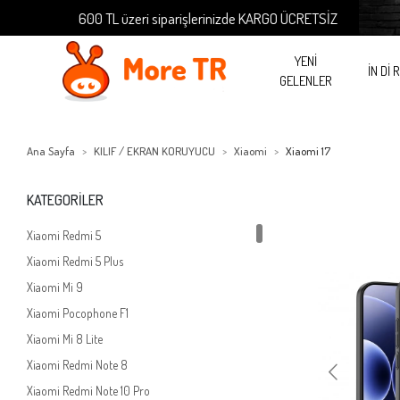
600 TL üzeri siparişlerinizde KARGO ÜCRETSİZ
6
YENİ
İN Dİ 
GELENLER
Ana Sayfa
KILIF / EKRAN KORUYUCU
Xiaomi
Xiaomi 17
KATEGORİLER
Xiaomi Redmi 5
Xiaomi Redmi 5 Plus
Xiaomi Mi 9
Xiaomi Pocophone F1
Xiaomi Mi 8 Lite
Xiaomi Redmi Note 8
Xiaomi Redmi Note 10 Pro