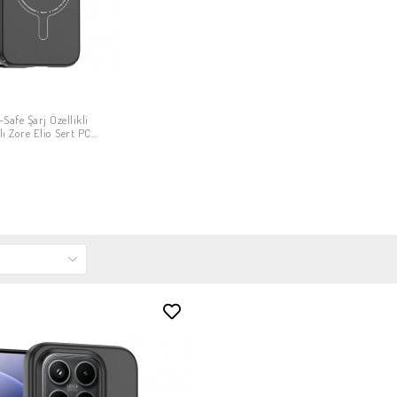
-Safe Şarj Özellikli
PETE EKLE
 Zore Elio Sert PC