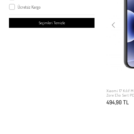
Xiaomi Redmi Note 9S
Ücretsiz Kargo
Xiaomi Redmi Note 9
Xiaomi Mi 10T 5G
Seçimleri Temizle
Xiaomi Mi 9 Se
Xiaomi Mi Mix 2
Xiaomi Mi 10
Xiaomi Poco X2
Xiaomi Redmi 4x
Xiaomi Redmi Go
Xiaomi Mi 5s Plus
Xiaomi Mi Note 3
Xiaomi 17 Kılıf 
Zore Elio Sert P
Xiaomi Redmi 9
494,90 TL
Xiaomi Poco M3 Pro
Xiaomi Redmi Note 10 5G
Xiaomi Redmi K40
Xiaomi Poco F3