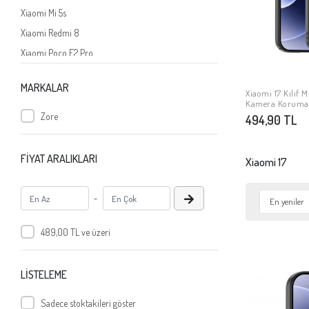
Xiaomi Mi 5s
Xiaomi Redmi 8
Xiaomi Poco F2 Pro
Xiaomi Redmi Note 7
MARKALAR
Xiaomi Mi 5x
Xiaomi 17 Kılıf M
SE
Kamera Korumalı
Xiaomi Redmi Note 5A
Kapak
Zore
494,90 TL
Xiaomi Redmi Note 4x
Xiaomi Redmi 6
FİYAT ARALIKLARI
Xiaomi 17
Xiaomi Poco X3 GT
Xiaomi Mi 5
-
Xiaomi Redmi K30 Pro
489,00 TL ve üzeri
Xiaomi Redmi Note 5 Pro
Xiaomi Mi Note 10 Lite
Xiaomi Mi 10T Pro 5G
LİSTELEME
Xiaomi Mi 11 Lite
Sadece stoktakileri göster