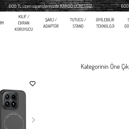
00 TL üzeri siparişlerinizde KARGO ÜCRETSİZ
600 TL üze
KILIF /
ŞARJ /
TUTUCU /
GİYİLEBİLİR
RİM
EKRAN
ADAPTÖR
STAND
TEKNOLOJİ
GÖ
KORUYUCU
Kategorinin Öne Çık