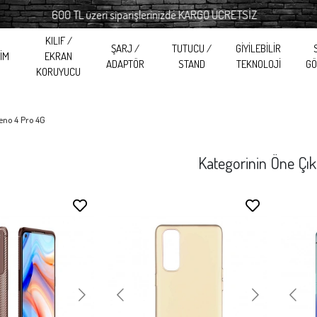
600 TL üzeri siparişlerinizde KARGO ÜCRETSİZ
600 TL
KILIF /
ŞARJ /
TUTUCU /
GİYİLEBİLİR
RİM
EKRAN
ADAPTÖR
STAND
TEKNOLOJİ
GÖ
KORUYUCU
eno 4 Pro 4G
Kategorinin Öne Çık