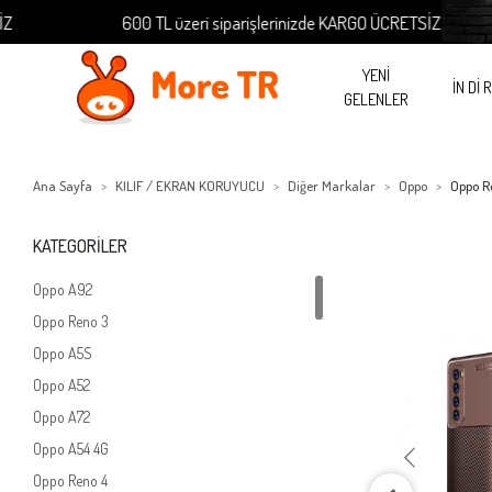
600 TL üzeri siparişlerinizde KARGO ÜCRETSİZ
YENİ
İN Dİ 
GELENLER
Ana Sayfa
KILIF / EKRAN KORUYUCU
Diğer Markalar
Oppo
Oppo R
KATEGORİLER
Oppo A92
Oppo Reno 3
Oppo A5S
Oppo A52
Oppo A72
Oppo A54 4G
Oppo Reno 4