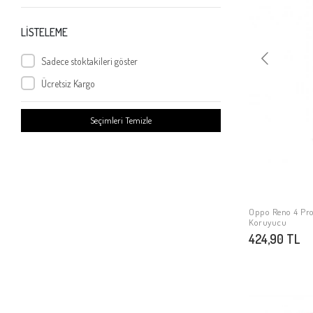
Oppo Reno 5 5G
Oppo Reno 5 Pro 5G
LİSTELEME
Oppo A73
Sadece stoktakileri göster
Oppo AX7
Ücretsiz Kargo
Oppo RX17 Neo
Oppo Reno
Seçimleri Temizle
Oppo Reno 10X Zoom
Oppo R15X
Oppo A7X
Oppo Reno Z
Oppo Reno 4 Pro 4G
Oppo Reno 4 Pr
Koruyucu
Oppo Reno 4 Pro 5G
424,90 TL
Oppo RX17 Pro
Oppo Reno 3 Pro 5G
Oppo A55 5G
Oppo A96 4G