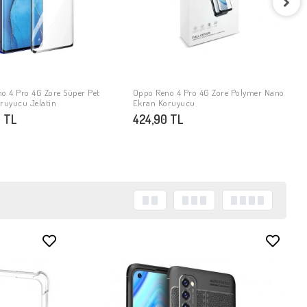
O
S
4
o 4 Pro 4G Zore Süper Pet
Oppo Reno 4 Pro 4G Zore Polymer Nano
SEPETE EKLE
SEPETE EKLE
ruyucu Jelatin
Ekran Koruyucu
 TL
424,90 TL