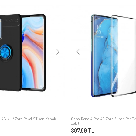
4G Kılıf Zore Ravel Silikon Kapak
Oppo Reno 4 Pro 4G Zore Süper Pet E
SEPETE EKLE
SEPETE EKLE
Jelatin
397,90 TL