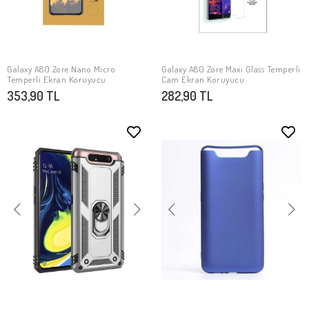
Galaxy A80 Zore Nano Micro
Galaxy A80 Zore Maxi Glass Temperli
SEPETE EKLE
SEPETE EKLE
Temperli Ekran Koruyucu
Cam Ekran Koruyucu
353,90 TL
282,90 TL