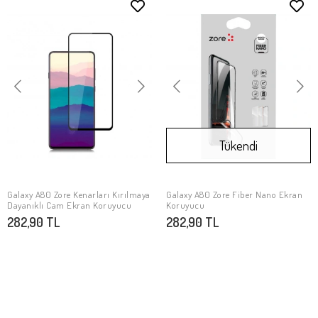
Tükendi
Galaxy A80 Zore Kenarları Kırılmaya
Galaxy A80 Zore Fiber Nano Ekran
SEPETE EKLE
Stokta Yok
Dayanıklı Cam Ekran Koruyucu
Koruyucu
282,90 TL
282,90 TL