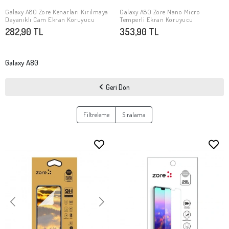
Galaxy A80 Zore Kenarları Kırılmaya
Galaxy A80 Zore Nano Micro
SEPETE EKLE
SEPETE EKLE
Dayanıklı Cam Ekran Koruyucu
Temperli Ekran Koruyucu
282,90 TL
353,90 TL
Galaxy A80
Geri Dön
Filtreleme
Sıralama