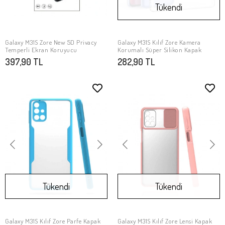
Tükendi
Galaxy M31S Zore New 5D Privacy
Galaxy M31S Kılıf Zore Kamera
SEPETE EKLE
Stokta Yok
Temperli Ekran Koruyucu
Korumalı Süper Silikon Kapak
397,90 TL
282,90 TL
Tükendi
Tükendi
Galaxy M31S Kılıf Zore Parfe Kapak
Galaxy M31S Kılıf Zore Lensi Kapak