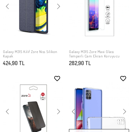
Galaxy M31S Kılıf Zore Niss Silikon
Galaxy M31S Zore Maxi Glass
SEPETE EKLE
SEPETE EKLE
Kapak
Temperli Cam Ekran Koruyucu
424,90 TL
282,90 TL