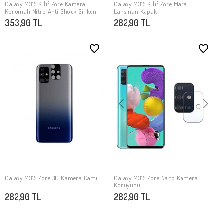
Galaxy M31S Kılıf Zore Kamera
Galaxy M31S Kılıf Zore Mara
SEPETE EKLE
SEPETE EKLE
Korumalı Nitro Anti Shock Silikon
Lansman Kapak
353,90 TL
282,90 TL
Galaxy M31S Zore 3D Kamera Camı
Galaxy M31S Zore Nano Kamera
SEPETE EKLE
SEPETE EKLE
Koruyucu
282,90 TL
282,90 TL