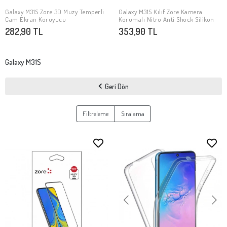
Galaxy M31S Zore 3D Muzy Temperli
Galaxy M31S Kılıf Zore Kamera
SEPETE EKLE
SEPETE EKLE
Cam Ekran Koruyucu
Korumalı Nitro Anti Shock Silikon
282,90 TL
353,90 TL
Galaxy M31S
Geri Dön
Filtreleme
Sıralama