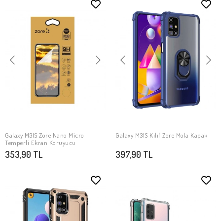
Galaxy M31S Zore Nano Micro
Galaxy M31S Kılıf Zore Mola Kapak
SEPETE EKLE
SEPETE EKLE
Temperli Ekran Koruyucu
353,90 TL
397,90 TL