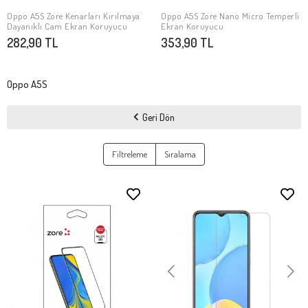
Oppo A5S Zore Kenarları Kırılmaya
Oppo A5S Zore Nano Micro Temperli
SEPETE EKLE
SEPETE EKLE
Dayanıklı Cam Ekran Koruyucu
Ekran Koruyucu
282,90 TL
353,90 TL
Oppo A5S
Geri Dön
Filtreleme
Sıralama