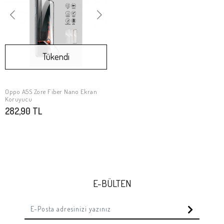
Tükendi
Oppo A5S Zore Fiber Nano Ekran
Stokta Yok
Koruyucu
282,90 TL
E-BÜLTEN