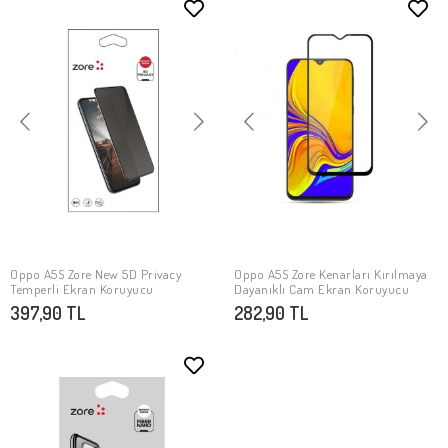
Oppo A5S Zore New 5D Privacy
Oppo A5S Zore Kenarları Kırılmaya
SEPETE EKLE
SEPETE EKLE
Temperli Ekran Koruyucu
Dayanıklı Cam Ekran Koruyucu
397,90 TL
282,90 TL