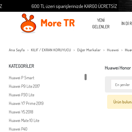
600 TL üzeri siparişlerinizde KARGO ÜCRETSİZ
YENİ
İN Dİ 
GELENLER
Ana Sayfa
KILIF / EKRAN KORUYUCU
Diğer Markalar
Huawei
Huaw
KATEGORİLER
Huawei Honor 
Huawei P Smart
Huawei P9 Lite 2017
Huawei P30 Lite
Ürün bulun
Huawei Y7 Prime 2019
Huawei Y5 2018
Huawei Mate 10 Lite
Huawei P40