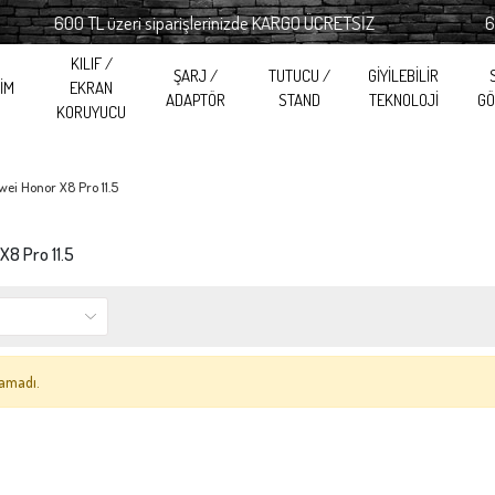
600 TL üzeri siparişlerinizde KARGO ÜCRETSİZ
600 TL
KILIF /
ŞARJ /
TUTUCU /
GİYİLEBİLİR
RİM
EKRAN
ADAPTÖR
STAND
TEKNOLOJİ
GÖ
KORUYUCU
ei Honor X8 Pro 11.5
X8 Pro 11.5
amadı.