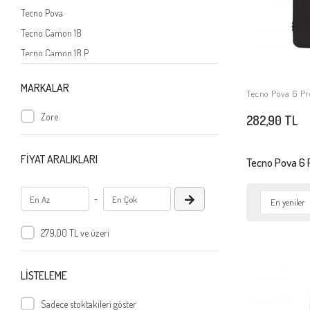
Tecno Pova
Tecno Camon 18
Tecno Camon 18 P
Tecno Spark 8 Pro
MARKALAR
Tecno Spark 8C
Tecno Pova 6 Pro
SE
Tecno Camon 18 Premier
Zore
282,90 TL
Tecno Pova 3
Tecno Camon 19 Neo
FİYAT ARALIKLARI
Tecno Pova 6 
Tecno Spark 9 Pro
Tecno Pova Neo 2
-
Tecno Pova Neo
279,00 TL ve üzeri
Tecno Pova 4 Pro
Tecno Camon 19 Pro
Tecno Spark 10 Pro
LİSTELEME
Tecno Spark 8T
Sadece stoktakileri göster