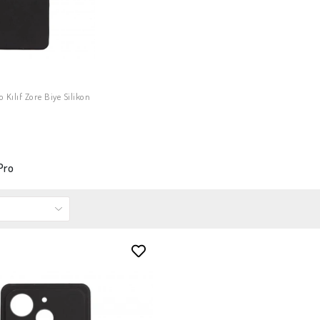
 Kılıf Zore Biye Silikon
PETE EKLE
Pro