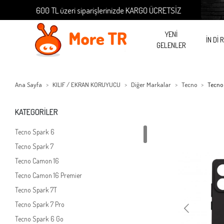
600 TL üzeri siparişlerinizde KARGO ÜCRETSİZ
600
YENİ
İN Dİ 
GELENLER
Ana Sayfa
KILIF / EKRAN KORUYUCU
Diğer Markalar
Tecno
Tecno
KATEGORİLER
Tecno Spark 6
Tecno Spark 7
Tecno Camon 16
Tecno Camon 16 Premier
Tecno Spark 7T
Tecno Spark 7 Pro
Tecno Spark 6 Go