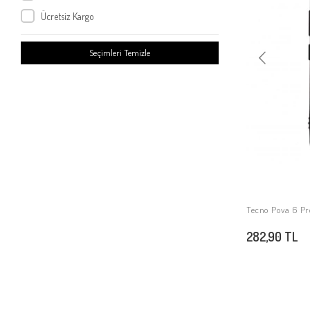
Tecno Spark Go 2023
Ücretsiz Kargo
Tecno Pova Neo 4
Tecno Spark 10C
Seçimleri Temizle
Tecno Camon 20
Tecno Pova 5
Tecno Spark 9T
Tecno Spark 10 4G
Tecno Pova 4
Tecno Camon 20 Pro 5G
Tecno Camon 20 Pro 4G
Tecno Camon 19
Tecno Pova 6 Pro
Tecno Camon 20 Premier 5G
282,90 TL
Tecno Spark Go 2024
Tecno Spark 20C
Tecno Spark 20
Tecno Spark 20 Pro 5G