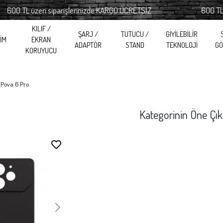
 TL üzeri siparişlerinizde KARGO ÜCRETSİZ
600 TL üzeri
KILIF /
ŞARJ /
TUTUCU /
GİYİLEBİLİR
RİM
EKRAN
ADAPTÖR
STAND
TEKNOLOJİ
GÖ
KORUYUCU
 Pova 6 Pro
Kategorinin Öne Çık