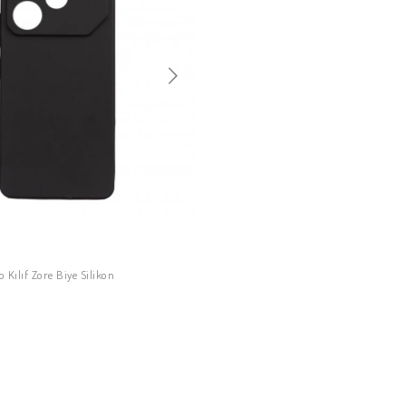
 Kılıf Zore Biye Silikon
SEPETE EKLE