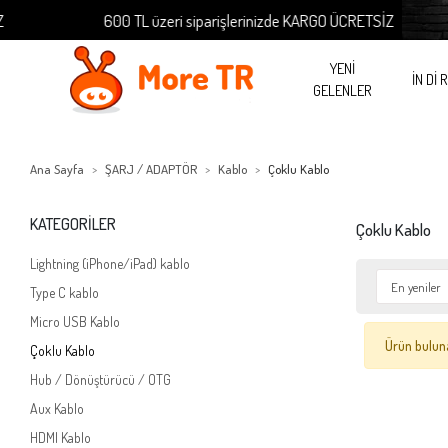
600 TL üzeri siparişlerinizde KARGO ÜCRETSİZ
YENİ
İN Dİ 
GELENLER
Ana Sayfa
ŞARJ / ADAPTÖR
Kablo
Çoklu Kablo
KATEGORİLER
Çoklu Kablo
Lightning (iPhone/iPad) kablo
Type C kablo
Micro USB Kablo
Ürün bulun
Çoklu Kablo
Hub / Dönüştürücü / OTG
Aux Kablo
HDMI Kablo