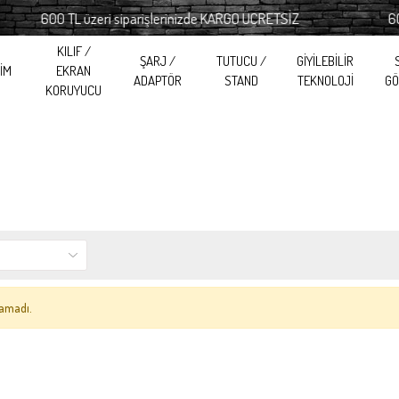
600 TL üzeri siparişlerinizde KARGO ÜCRETSİZ
600 TL 
KILIF /
ŞARJ /
TUTUCU /
GİYİLEBİLİR
RİM
EKRAN
ADAPTÖR
STAND
TEKNOLOJİ
GÖ
KORUYUCU
amadı.