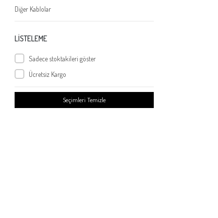
Diğer Kablolar
LİSTELEME
Sadece stoktakileri göster
Ücretsiz Kargo
Seçimleri Temizle