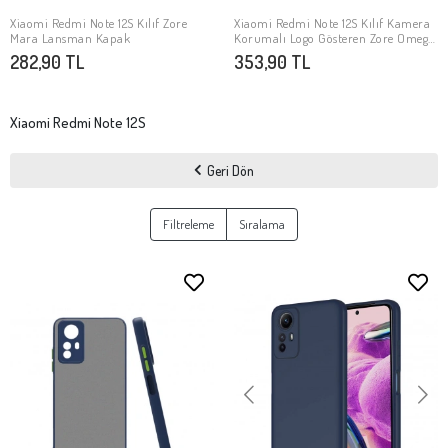
Xiaomi Redmi Note 12S Kılıf Zore
Xiaomi Redmi Note 12S Kılıf Kamera
SEPETE EKLE
SEPETE EKLE
Mara Lansman Kapak
Korumalı Logo Gösteren Zore Omega
Kapak
282,90 TL
353,90 TL
Xiaomi Redmi Note 12S
Geri Dön
Filtreleme
Sıralama