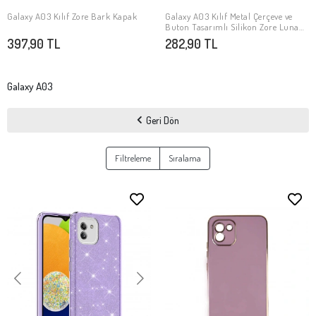
Galaxy A03 Kılıf Zore Bark Kapak
Galaxy A03 Kılıf Metal Çerçeve ve
SEPETE EKLE
SEPETE EKLE
Buton Tasarımlı Silikon Zore Luna
Kapak
397,90 TL
282,90 TL
Galaxy A03
Geri Dön
Filtreleme
Sıralama