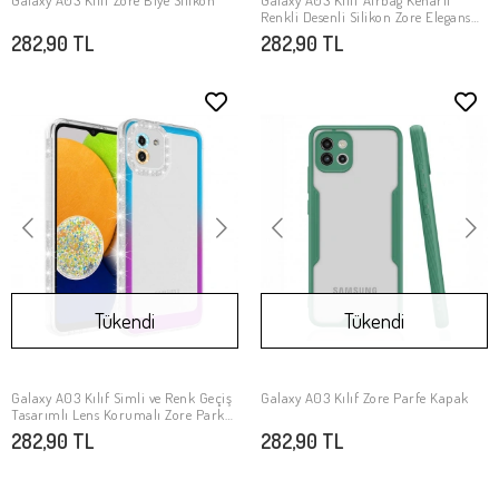
Galaxy A03 Kılıf Zore Biye Silikon
Galaxy A03 Kılıf Airbag Kenarlı
SEPETE EKLE
Stokta Yok
Renkli Desenli Silikon Zore Elegans
Kapak
282,90 TL
282,90 TL
Tükendi
Tükendi
Galaxy A03 Kılıf Simli ve Renk Geçiş
Galaxy A03 Kılıf Zore Parfe Kapak
Stokta Yok
Stokta Yok
Tasarımlı Lens Korumalı Zore Park
Kapak
282,90 TL
282,90 TL