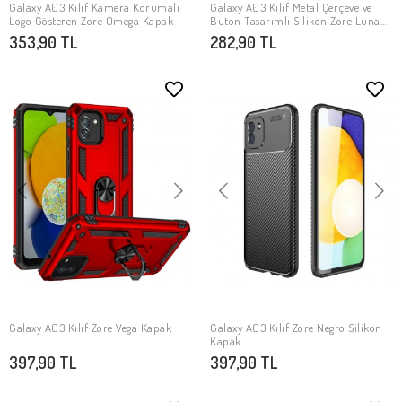
Galaxy A03 Kılıf Kamera Korumalı
Galaxy A03 Kılıf Metal Çerçeve ve
SEPETE EKLE
SEPETE EKLE
Logo Gösteren Zore Omega Kapak
Buton Tasarımlı Silikon Zore Luna
Kapak
353,90 TL
282,90 TL
Galaxy A03 Kılıf Zore Vega Kapak
Galaxy A03 Kılıf Zore Negro Silikon
SEPETE EKLE
SEPETE EKLE
Kapak
397,90 TL
397,90 TL