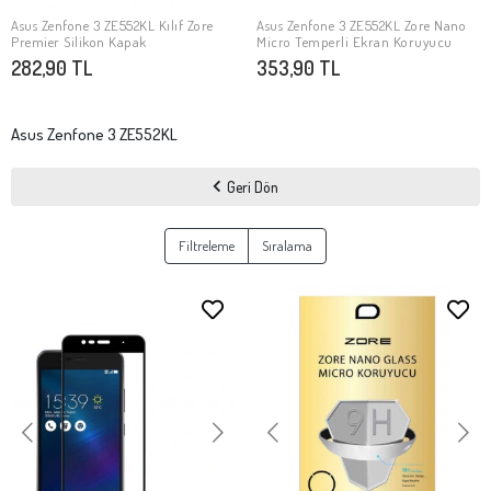
Asus Zenfone 3 ZE552KL Kılıf Zore
Asus Zenfone 3 ZE552KL Zore Nano
SEPETE EKLE
SEPETE EKLE
Premier Silikon Kapak
Micro Temperli Ekran Koruyucu
282,90 TL
353,90 TL
Asus Zenfone 3 ZE552KL
Geri Dön
Filtreleme
Sıralama