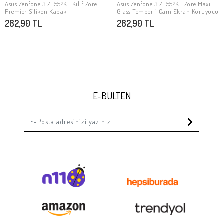
Asus Zenfone 3 ZE552KL Kılıf Zore
Asus Zenfone 3 ZE552KL Zore Maxi
SEPETE EKLE
Stokta Yok
Premier Silikon Kapak
Glass Temperli Cam Ekran Koruyucu
282,90 TL
282,90 TL
E-BÜLTEN