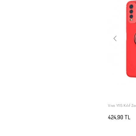
Vivo X200 FE
Vivo X200 Pro 5G
Vivo Y28 4G
Vivo Y11S Kılıf Z
424,90 TL