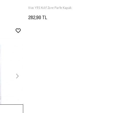
Vivo Y11S Kılıf Zore Parfe Kapak
Stokta Yok
282,90 TL
Stokta Yok