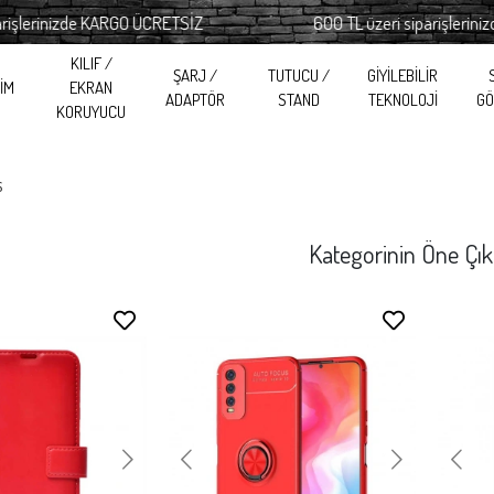
de KARGO ÜCRETSİZ
600 TL üzeri siparişlerinizde KARGO 
KILIF /
ŞARJ /
TUTUCU /
GİYİLEBİLİR
RİM
EKRAN
ADAPTÖR
STAND
TEKNOLOJİ
GÖ
KORUYUCU
S
Kategorinin Öne Çık