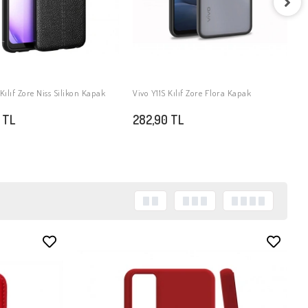
V
2
 Kılıf Zore Niss Silikon Kapak
Vivo Y11S Kılıf Zore Flora Kapak
SEPETE EKLE
SEPETE EKLE
 TL
282,90 TL