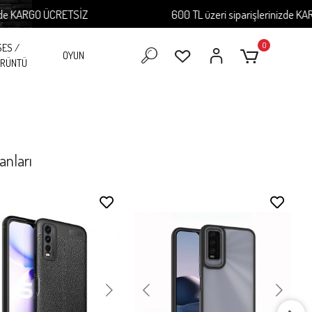
ÜCRETSİZ
600 TL üzeri siparişlerinizde KARGO ÜCRET
0
SES /
OYUN
RÜNTÜ
anları