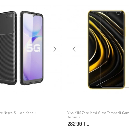
ore Negro Silikon Kapak
Vivo Y11S Zore Maxi Glass Temperli Ca
SEPETE EKLE
SEPETE EKLE
Koruyucu
282,90 TL