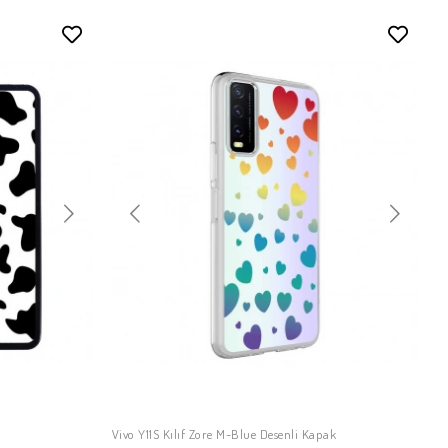
k
Vivo Y11S Kılıf Zore M-Blue Desenli Kapak
SEPETE EKLE