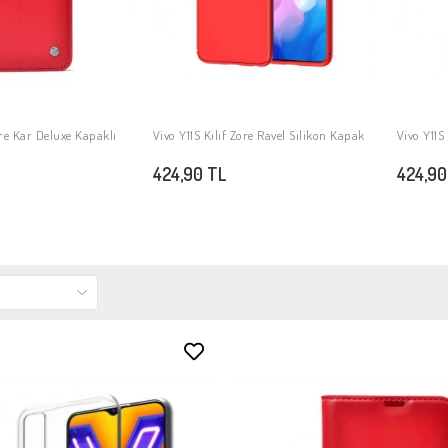
ore Kar Deluxe Kapaklı
Vivo Y11S Kılıf Zore Ravel Silikon Kapak
Vivo Y11S
PETE EKLE
SEPETE EKLE
424,90 TL
424,90