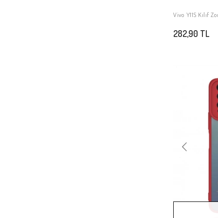
Vivo Y11S Kılıf 
282,90 TL