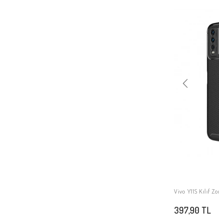
Vivo Y11S Kılıf Z
397,90 TL