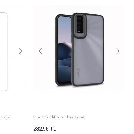
m Ekran
Vivo Y11S Kılıf Zore Flora Kapak
SEPETE EKLE
282,90 TL