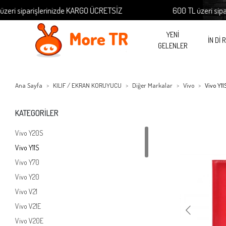
işlerinizde KARGO ÜCRETSİZ
600 TL üzeri siparişleriniz
YENİ
İN Dİ 
GELENLER
Ana Sayfa
KILIF / EKRAN KORUYUCU
Diğer Markalar
Vivo
Vivo Y11
KATEGORİLER
Vivo Y20S
Vivo Y11S
Vivo Y70
Vivo Y20
Vivo V21
Vivo V21E
Vivo V20E