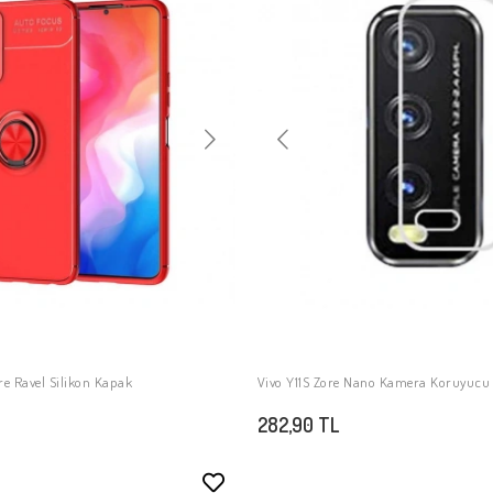
ore Ravel Silikon Kapak
Vivo Y11S Zore Nano Kamera Koruyucu
SEPETE EKLE
SEPETE EKLE
282,90 TL