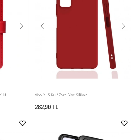
ılıf
Vivo Y11S Kılıf Zore Biye Silikon
SEPETE EKLE
282,90 TL