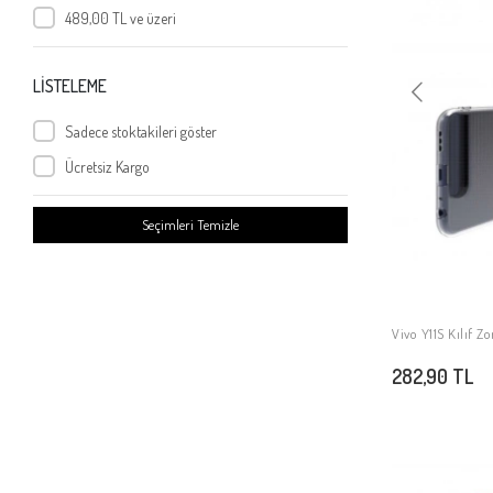
Vivo Y36 5G
489,00 TL ve üzeri
Vivo Y35S
Vivo V30 Lite
LİSTELEME
Vivo V30
Sadece stoktakileri göster
Vivo Y18
Vivo V40 5G
Ücretsiz Kargo
Vivo V40 Lite
Seçimleri Temizle
Vivo Y28
Vivo Y19S
Vivo V50 Lite 5G
Vivo V50 Lite 4G
Vivo Y11S Kılıf Z
Vivo Y29 4G
282,90 TL
Vivo V28 4G
Vivo Y5s
Vivo Y19
Vivo Y04