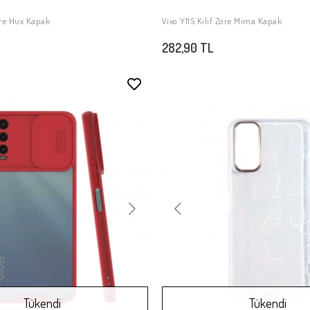
Zore Hux Kapak
Vivo Y11S Kılıf Zore Mima Kapak
SEPETE EKLE
SEPETE EKLE
282,90 TL
Stokta Yok
Tükendi
Tükendi