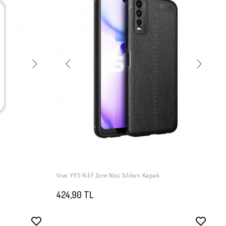
Vivo Y11S Kılıf Zore Niss Silikon Kapak
SEPETE EKLE
424,90 TL