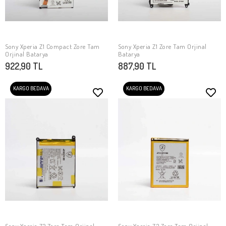
Sony Xperia Z1 Compact Zore Tam
Sony Xperia Z1 Zore Tam Orjinal
SEPETE EKLE
SEPETE EKLE
Orjinal Batarya
Batarya
922,90 TL
887,90 TL
KARGO BEDAVA
KARGO BEDAVA