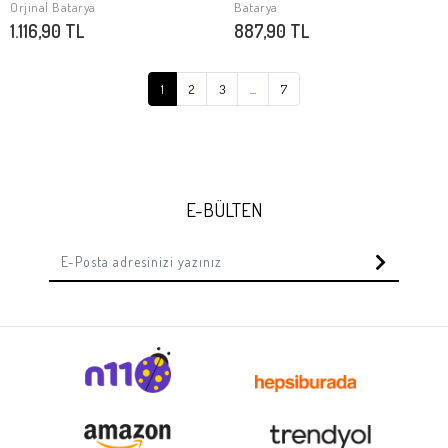
SEPETE EKLE
SEPETE EKLE
Orjinal Batarya
Batarya
1.116,90 TL
887,90 TL
1
2
3
...
7
E-BÜLTEN