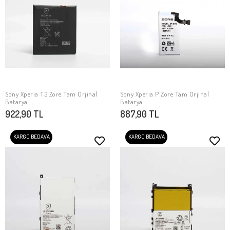
Sony Xperia T3 Zore Tam Orjinal
Sony Xperia P Zore Tam Orjinal
SEPETE EKLE
SEPETE EKLE
Batarya
Batarya
922,90 TL
887,90 TL
KARGO BEDAVA
KARGO BEDAVA