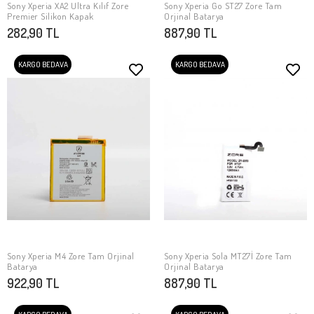
Sony Xperia XA2 Ultra Kılıf Zore
Sony Xperia Go ST27 Zore Tam
SEPETE EKLE
SEPETE EKLE
Premier Silikon Kapak
Orjinal Batarya
282,90 TL
887,90 TL
KARGO BEDAVA
KARGO BEDAVA
Sony Xperia M4 Zore Tam Orjinal
Sony Xperia Sola MT27İ Zore Tam
SEPETE EKLE
SEPETE EKLE
Batarya
Orjinal Batarya
922,90 TL
887,90 TL