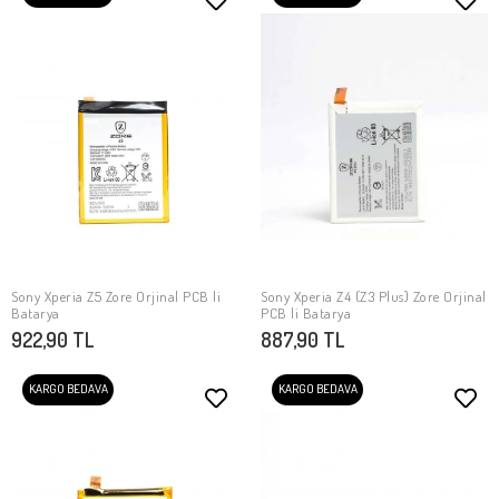
Sony Xperia Z5 Zore Orjinal PCB li
Sony Xperia Z4 (Z3 Plus) Zore Orjinal
SEPETE EKLE
SEPETE EKLE
Batarya
PCB li Batarya
922,90 TL
887,90 TL
KARGO BEDAVA
KARGO BEDAVA