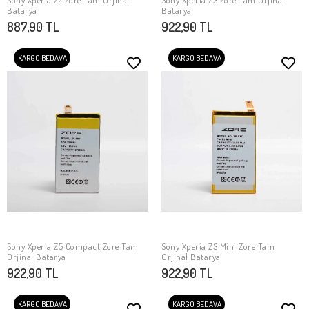
Sony Xperia Z2 Zore Tam Orjinal
Sony Xperia Z3 Zore Tam Orjinal
SEPETE EKLE
SEPETE EKLE
Batarya
Batarya
887,90 TL
922,90 TL
KARGO BEDAVA
KARGO BEDAVA
Sony Xperia Z5 Compact Zore Tam
Sony Xperia Z3 Mini Zore Tam
SEPETE EKLE
SEPETE EKLE
Orjinal Batarya
Orjinal Batarya
922,90 TL
922,90 TL
KARGO BEDAVA
KARGO BEDAVA