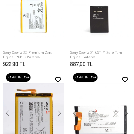
Sony Xperia Z5 Premium Zore
Sony Xperia X1 BST-41 Zore Tam
SEPETE EKLE
SEPETE EKLE
Orjinal PCB li Batarya
Orjinal Batarya
922,90 TL
887,90 TL
KARGO BEDAVA
KARGO BEDAVA