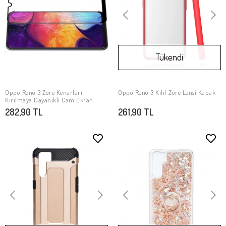
Tükendi
Oppo Reno 3 Zore Kenarları
Oppo Reno 3 Kılıf Zore Lensi Kapak
SEPETE EKLE
Stokta Yok
Kırılmaya Dayanıklı Cam Ekran
Koruyucu
282,90 TL
261,90 TL