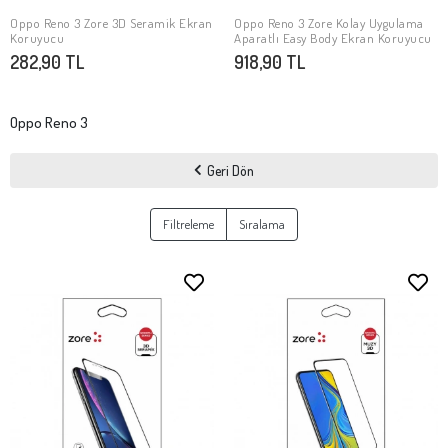
Oppo Reno 3 Zore 3D Seramik Ekran
Oppo Reno 3 Zore Kolay Uygulama
SEPETE EKLE
SEPETE EKLE
Koruyucu
Aparatlı Easy Body Ekran Koruyucu
282,90 TL
918,90 TL
Oppo Reno 3
Geri Dön
Filtreleme
Sıralama