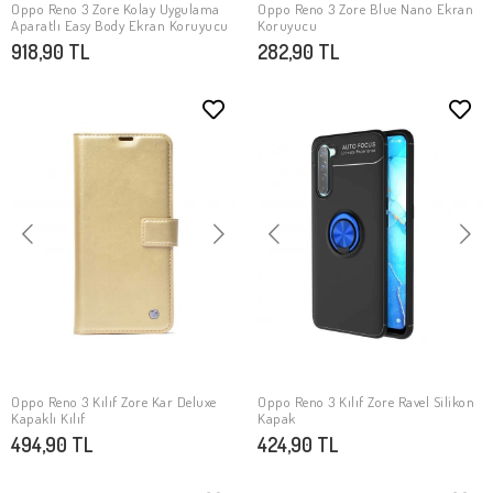
Oppo Reno 3 Zore Kolay Uygulama
Oppo Reno 3 Zore Blue Nano Ekran
SEPETE EKLE
SEPETE EKLE
Aparatlı Easy Body Ekran Koruyucu
Koruyucu
918,90 TL
282,90 TL
Oppo Reno 3 Kılıf Zore Kar Deluxe
Oppo Reno 3 Kılıf Zore Ravel Silikon
SEPETE EKLE
SEPETE EKLE
Kapaklı Kılıf
Kapak
494,90 TL
424,90 TL