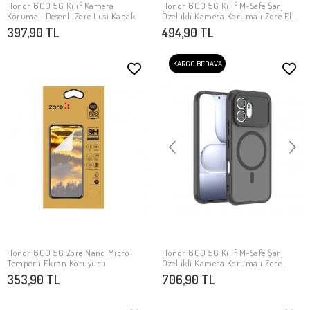
Honor 600 5G Kılıf Kamera
Honor 600 5G Kılıf M-Safe Şarj
SEPETE EKLE
SEPETE EKLE
Korumalı Desenli Zore Lusi Kapak
Özellikli Kamera Korumalı Zore Elio
Sert PC Kapak
397,90 TL
494,90 TL
KARGO BEDAVA
Honor 600 5G Zore Nano Micro
Honor 600 5G Kılıf M-Safe Şarj
SEPETE EKLE
SEPETE EKLE
Temperli Ekran Koruyucu
Özellikli Kamera Korumalı Zore
Lunex Kapak
353,90 TL
706,90 TL