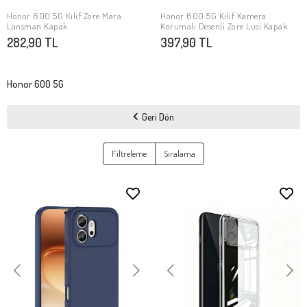
Honor 600 5G Kılıf Zore Mara
Honor 600 5G Kılıf Kamera
SEPETE EKLE
SEPETE EKLE
Lansman Kapak
Korumalı Desenli Zore Lusi Kapak
282,90 TL
397,90 TL
Honor 600 5G
Geri Dön
Filtreleme
Sıralama