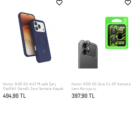
Honor 600 5G Kılıf M-safe Şarj
Honor 600 5G Zore CL-07 Kamera
SEPETE EKLE
SEPETE EKLE
Özellikli Standlı Zore Samara Kapak
Lens Koruyucu
494,90 TL
397,90 TL