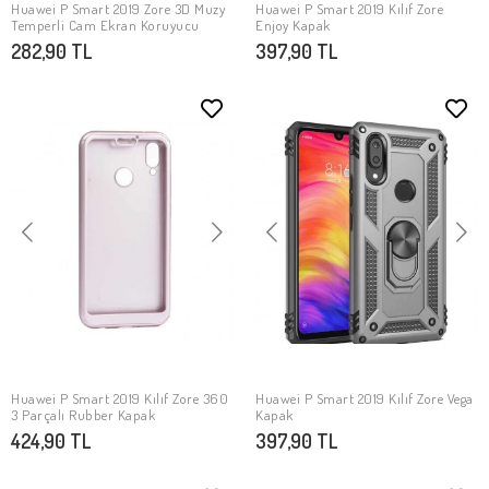
Huawei P Smart 2019 Zore 3D Muzy
Huawei P Smart 2019 Kılıf Zore
SEPETE EKLE
SEPETE EKLE
Temperli Cam Ekran Koruyucu
Enjoy Kapak
282,90 TL
397,90 TL
Huawei P Smart 2019 Kılıf Zore 360
Huawei P Smart 2019 Kılıf Zore Vega
SEPETE EKLE
SEPETE EKLE
3 Parçalı Rubber Kapak
Kapak
424,90 TL
397,90 TL