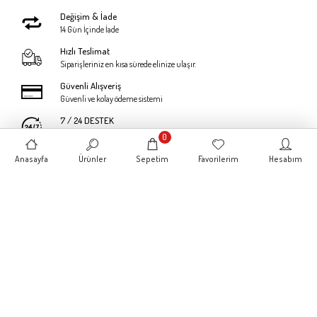
Değişim & İade
14 Gün İçinde İade
Hızlı Teslimat
Siparişleriniz en kısa sürede elinize ulaşır.
Güvenli Alışveriş
Güvenli ve kolay ödeme sistemi
7 / 24 DESTEK
Öneri ve şikayetlerinizi bize iletebilirsiniz.
0
Anasayfa
Ürünler
Sepetim
Favorilerim
Hesabım
KURUMSAL
MÜŞTERİ HİZMETLERİ
KATEGORİLER
BİZE ULAŞIN