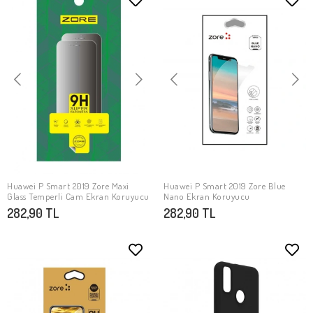
Huawei P Smart 2019 Zore Maxi
Huawei P Smart 2019 Zore Blue
SEPETE EKLE
SEPETE EKLE
Glass Temperli Cam Ekran Koruyucu
Nano Ekran Koruyucu
282,90 TL
282,90 TL