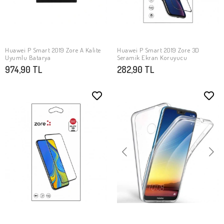
Huawei P Smart 2019 Zore A Kalite
Huawei P Smart 2019 Zore 3D
SEPETE EKLE
SEPETE EKLE
Uyumlu Batarya
Seramik Ekran Koruyucu
974,90 TL
282,90 TL