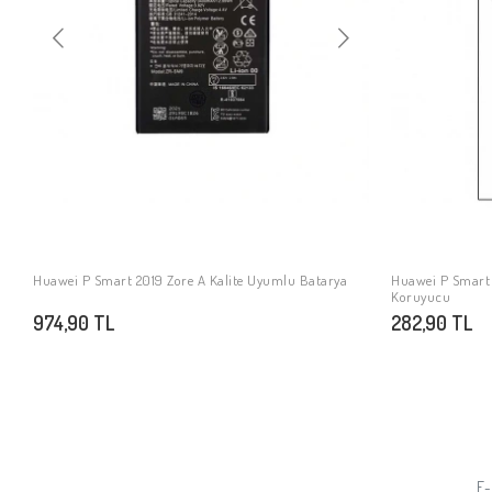
Huawei P Smart 2019 Zore A Kalite Uyumlu Batarya
Huawei P Smart 
SEPETE EKLE
Koruyucu
974,90 TL
282,90 TL