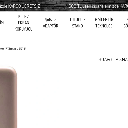
e KARGO ÜCRETSİZ
600 TL üzeri siparişlerinizde KARGO 
KILIF /
ŞARJ /
TUTUCU /
GİYİLEBİLİR
RİM
EKRAN
ADAPTÖR
STAND
TEKNOLOJİ
GÖ
KORUYUCU
wei P Smart 2019
HUAWEİ P SMAR