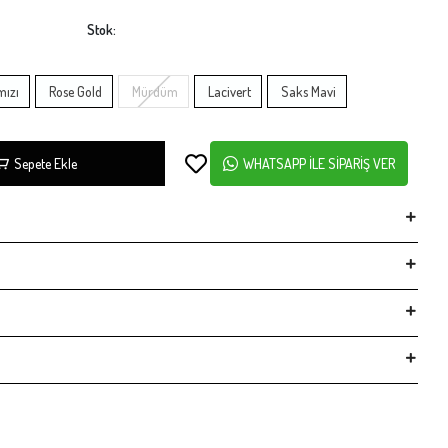
Stok:
mızı
Rose Gold
Mürdüm
Lacivert
Saks Mavi
Sepete Ekle
WHATSAPP İLE SİPARİŞ VER