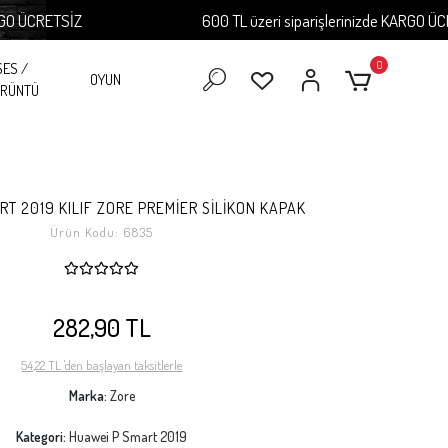
ÜCRETSİZ
600 TL üzeri siparişlerinizde KARGO ÜCRETS
0
SES /
OYUN
RÜNTÜ
T 2019 KILIF ZORE PREMİER SİLİKON KAPAK
Ürün Kodu:
6835
282,90 TL
54,22 TL 'den başlayan taksitlerle
Marka:
Zore
Kategori:
Huawei P Smart 2019