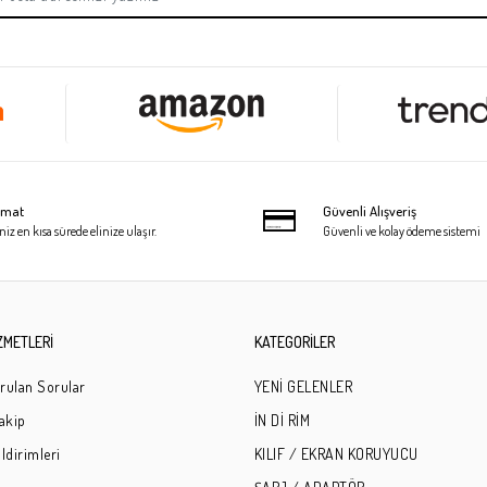
limat
Güvenli Alışveriş
niz en kısa sürede elinize ulaşır.
Güvenli ve kolay ödeme sistemi
ZMETLERİ
KATEGORİLER
rulan Sorular
YENİ GELENLER
Takip
İN Dİ RİM
ldirimleri
KILIF / EKRAN KORUYUCU