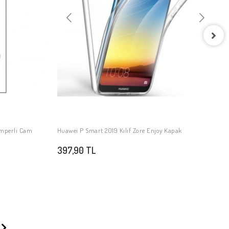
H
K
4
emperli Cam
Huawei P Smart 2019 Kılıf Zore Enjoy Kapak
SEPETE EKLE
397,90 TL