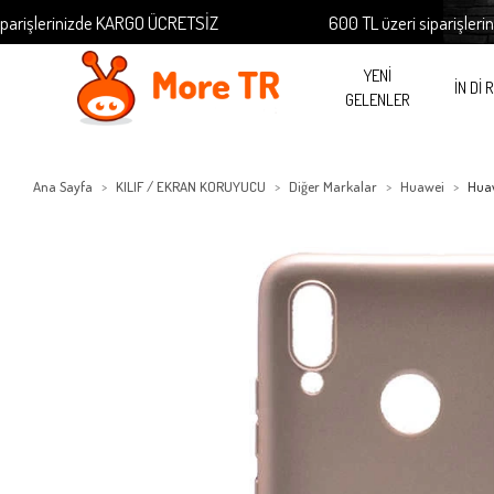
şlerinizde KARGO ÜCRETSİZ
600 TL üzeri siparişlerinizd
YENİ
İN Dİ 
GELENLER
Ana Sayfa
KILIF / EKRAN KORUYUCU
Diğer Markalar
Huawei
Hua