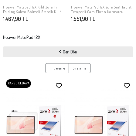
Huawei Matepad 12X Kılıf Zore Tri
Huawei MatePad 12X Zore 5in1 Tablet
SEPETE EKLE
SEPETE EKLE
Folding Kalem Bölmeli Standlı Kılıf
Temperli Cam Ekran Koruyucu
1.467,90 TL
1.551,90 TL
Huawei MatePad 12X
Geri Dön
Filtreleme
Sıralama
KARGO BEDAVA