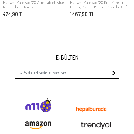
Huawei MatePad 12X Zore Tablet Blue
Huawei Matepad 12X Kılıf Zore Tri
SEPETE EKLE
SEPETE EKLE
Nano Ekran Koruyucu
Folding Kalem Bölmeli Standlı Kılıf
424,90 TL
1.467,90 TL
E-BÜLTEN