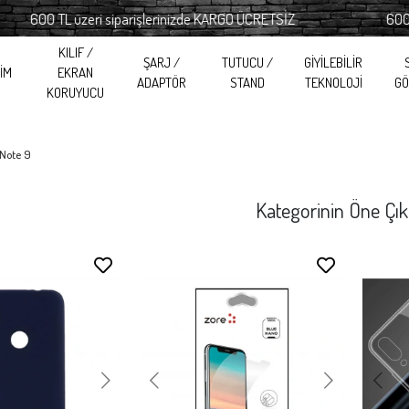
0 TL üzeri siparişlerinizde KARGO ÜCRETSİZ
600 TL üzer
KILIF /
ŞARJ /
TUTUCU /
GİYİLEBİLİR
RİM
EKRAN
ADAPTÖR
STAND
TEKNOLOJİ
GÖ
KORUYUCU
 Note 9
Kategorinin Öne Çık