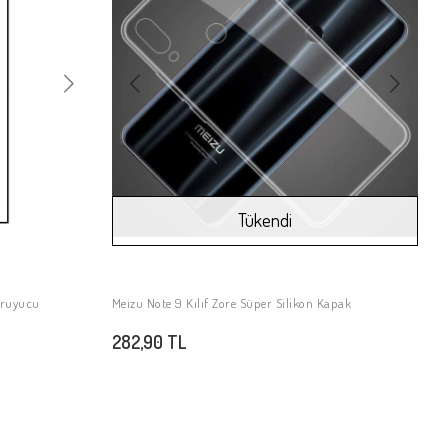
Tükendi
oruyucu
Meizu Note 9 Kılıf Zore Süper Silikon Kapak
Stokta Yok
282,90 TL