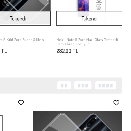
Tükendi
Tükendi
e 9 Kılıf Zore Süper Silikon
Meizu Note 9 Zore Maxi Glass Temperli
Stokta Yok
Stokta Yok
Cam Ekran Koruyucu
 TL
282,90 TL
Stokta Yok