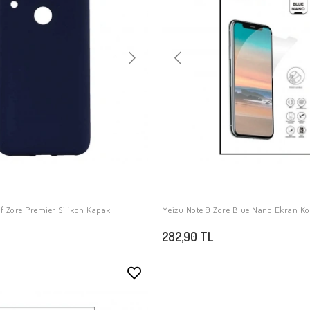
ıf Zore Premier Silikon Kapak
Meizu Note 9 Zore Blue Nano Ekran K
SEPETE EKLE
SEPETE EKLE
282,90 TL
Stokta Yok