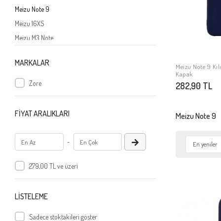
Meizu Note 9
Meizu 16XS
Meizu M3 Note
Meizu Mx5
MARKALAR
Meizu Pro 6
Meizu Note 9 Kıl
SE
Kapak
Meizu 16
Zore
282,90 TL
Meizu 16X
Meizu M6S
FİYAT ARALIKLARI
Meizu Note 9
Meizu M1 Note
Meizu MX4
-
Meizu MX4 Pro
279,00 TL ve üzeri
Meizu MX5 Pro
Meizu M2 Note
LİSTELEME
Sadece stoktakileri göster