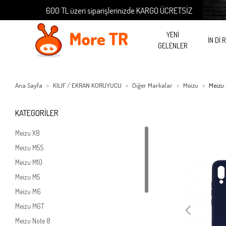
600 TL üzeri siparişlerinizde KARGO ÜCRETSİZ
60
YENİ
İN Dİ 
GELENLER
Ana Sayfa
KILIF / EKRAN KORUYUCU
Diğer Markalar
Meizu
Meizu
KATEGORİLER
Meizu X8
Meizu M5S
Meizu M10
Meizu M5
Meizu M6
Meizu M6T
Meizu Note 8