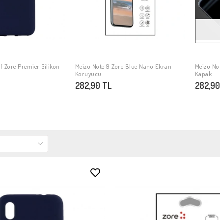
ıf Zore Premier Silikon
Meizu Note 9 Zore Blue Nano Ekran
Meizu Not
PETE EKLE
SEPETE EKLE
Koruyucu
Kapak
282,90 TL
282,90