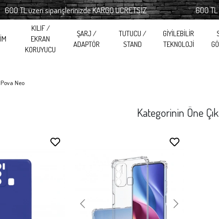
TL üzeri siparişlerinizde KARGO ÜCRETSİZ
600 TL üzeri 
KILIF /
ŞARJ /
TUTUCU /
GİYİLEBİLİR
RİM
EKRAN
ADAPTÖR
STAND
TEKNOLOJİ
GÖ
KORUYUCU
 Pova Neo
Kategorinin Öne Çık