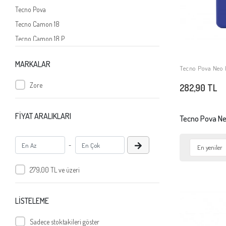
Tecno Pova
Tecno Camon 18
Tecno Camon 18 P
Tecno Spark 8 Pro
MARKALAR
Tecno Spark 8C
Tecno Pova Neo K
SE
Tecno Camon 18 Premier
Zore
282,90 TL
Tecno Pova 3
Tecno Camon 19 Neo
FİYAT ARALIKLARI
Tecno Pova N
Tecno Spark 9 Pro
Tecno Pova Neo 2
-
Tecno Pova Neo
279,00 TL ve üzeri
Tecno Pova 4 Pro
Tecno Camon 19 Pro
Tecno Spark 10 Pro
LİSTELEME
Tecno Spark 8T
Sadece stoktakileri göster