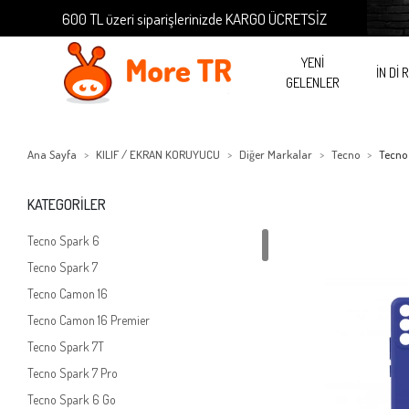
600 TL üzeri siparişlerinizde KARGO ÜCRETSİZ
600 
YENİ
İN Dİ 
GELENLER
Ana Sayfa
KILIF / EKRAN KORUYUCU
Diğer Markalar
Tecno
Tecno
KATEGORİLER
Tecno Spark 6
Tecno Spark 7
Tecno Camon 16
Tecno Camon 16 Premier
Tecno Spark 7T
Tecno Spark 7 Pro
Tecno Spark 6 Go