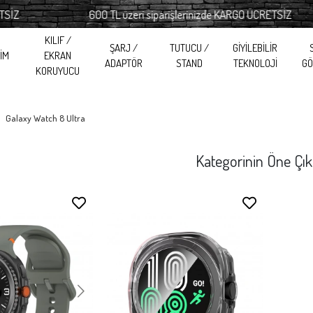
600 TL üzeri siparişlerinizde KARGO ÜCRETSİZ
KILIF /
ŞARJ /
TUTUCU /
GİYİLEBİLİR
RİM
EKRAN
ADAPTÖR
STAND
TEKNOLOJİ
GÖ
KORUYUCU
Galaxy Watch 8 Ultra
Kategorinin Öne Çık