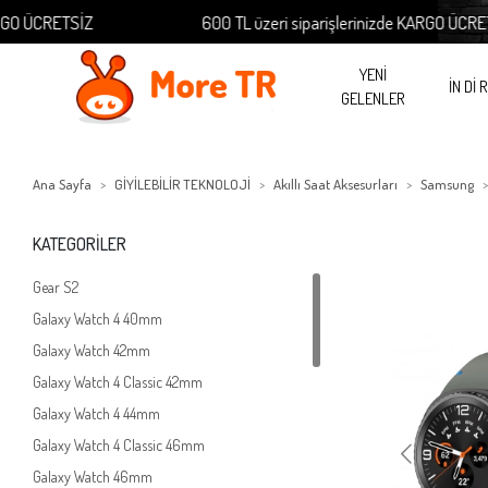
CRETSİZ
600 TL üzeri siparişlerinizde KARGO ÜCRETSİZ
YENİ
İN Dİ 
GELENLER
Ana Sayfa
GİYİLEBİLİR TEKNOLOJİ
Akıllı Saat Aksesurları
Samsung
KATEGORİLER
Gear S2
Galaxy Watch 4 40mm
Galaxy Watch 42mm
Galaxy Watch 4 Classic 42mm
Galaxy Watch 4 44mm
Galaxy Watch 4 Classic 46mm
Galaxy Watch 46mm