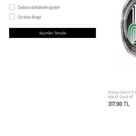
Galaxy Watch 7 44mm
Sadece stoktakileri göster
Galaxy Watch Ultra 47mm
Ücretsiz Kargo
Galaxy Watch 7 Ultra
Galaxy Watch 8 Ultra
Seçimleri Temizle
Galaxy Watch 8
Galaxy Watch 8 44mm
Galaxy Watch 8 40mm
Galaxy Watch 8 Classic 46mm
Galaxy Watch 8 
Watch Gard 40
317,90 TL