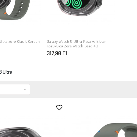
ltra Zore Klasik Kordon
Galaxy Watch 8 Ultra Kasa ve Ekran
PETE EKLE
SEPETE EKLE
Koruyucu Zore Watch Gard 40
317,90 TL
8 Ultra