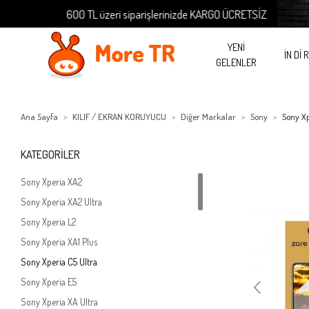
600 TL üzeri siparişlerinizde KARGO ÜCRETSİZ
YENİ
İN Dİ 
GELENLER
Ana Sayfa
KILIF / EKRAN KORUYUCU
Diğer Markalar
Sony
Sony Xp
KATEGORİLER
Sony Xperia XA2
Sony Xperia XA2 Ultra
Sony Xperia L2
Sony Xperia XA1 Plus
Sony Xperia C5 Ultra
Sony Xperia E5
Sony Xperia XA Ultra