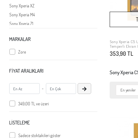
Sony Xperia XZ
Sony Xperia M4
Sony Xperia Z1
Sony Xperia X
MARKALAR
Sony Xperia XZ1
Sony Xperia C5 
Temperli Ekran
Sony Xperia XA
Zore
353,90 TL
Sony Xperia M5
Sony Xperia Z5
FİYAT ARALIKLARI
Sony Xperia C
Sony Xperia X Compact
Sony Xperia Z5 Premium
-
Sony Xperia Z5 Compact
349,00 TL ve üzeri
Sony Xperia XZ2
Sony Xperia C5
Sony Xperia XA1 Ultra
LİSTELEME
Sony Xperia E4G
Sadece stoktakileri göster