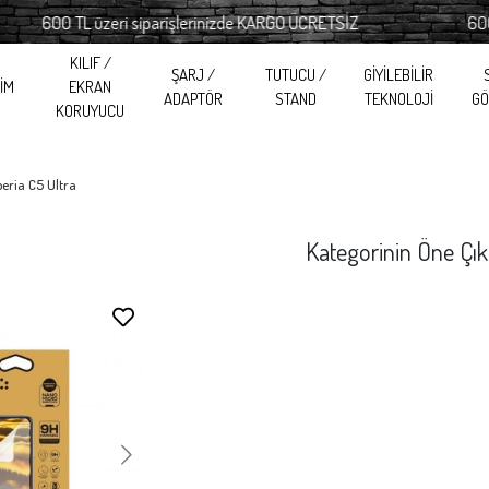
600 TL üzeri siparişlerinizde KARGO ÜCRETSİZ
600 TL ü
KILIF /
ŞARJ /
TUTUCU /
GİYİLEBİLİR
RİM
EKRAN
ADAPTÖR
STAND
TEKNOLOJİ
GÖ
KORUYUCU
eria C5 Ultra
Kategorinin Öne Çık
Stokta Yok