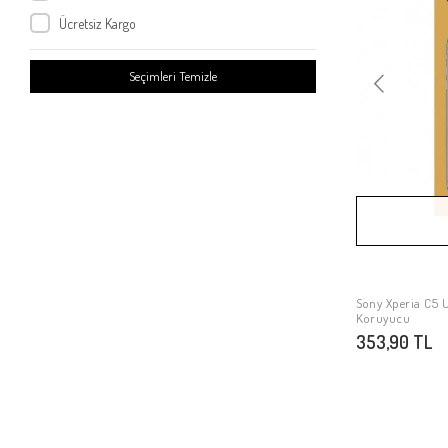
Sony Xperia M4 Aqua
Ücretsiz Kargo
Sony Xperia C4
Sony Xperia Z4
Seçimleri Temizle
Sony Xperia Z3
Sony Xperia Z2
Sony Xperia E4
Sony Xperia X1
Sony Xperia Z3 Mini
Sony Xperia Z1 Compact
Sony Xperia P
Sony Xperia T3
Sony Xperia C5 
Koruyucu
Sony Xperia T2
353,90 TL
Sony Xperia Sola MT27İ
Sony Xperia Go ST27
Sony Xperia C3
Sony Xperia L1