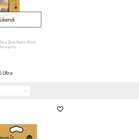
Tükendi
Ultra Zore Nano Micro
Stokta Yok
 Koruyucu
5 Ultra
Stokta Yok