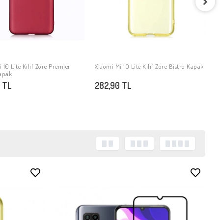
X
K
2
 10 Lite Kılıf Zore Premier
Xiaomi Mi 10 Lite Kılıf Zore Bistro Kapak
SEPETE EKLE
SEPETE EKLE
Kapak
 TL
282,90 TL