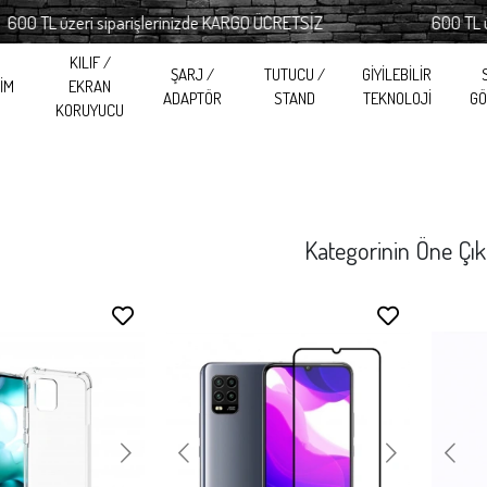
üzeri siparişlerinizde KARGO ÜCRETSİZ
600 TL üzeri sip
KILIF /
ŞARJ /
TUTUCU /
GİYİLEBİLİR
RİM
EKRAN
ADAPTÖR
STAND
TEKNOLOJİ
GÖ
KORUYUCU
Kategorinin Öne Çık