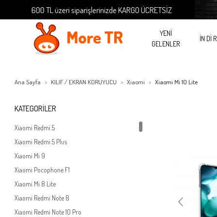
600 TL üzeri siparişlerinizde KARGO ÜCRETSİZ
600 TL 
YENİ
İN Dİ 
GELENLER
Ana Sayfa
KILIF / EKRAN KORUYUCU
Xiaomi
Xiaomi Mi 10 Lite
KATEGORİLER
Xiaomi Redmi 5
Xiaomi Redmi 5 Plus
Xiaomi Mi 9
Xiaomi Pocophone F1
Xiaomi Mi 8 Lite
Xiaomi Redmi Note 8
Xiaomi Redmi Note 10 Pro