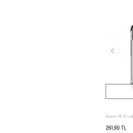
Xiaomi Mi 11İ
Xiaomi Poco M3
Xiaomi Redmi Note 11 Pro Plus 5G
Xiaomi Redmi Note 4
Xiaomi Redmi 5A
Xiaomi Mi 6X
Xiaomi Mi Note 10
Xiaomi Redmi 8A
Xiaomi Poco X3
Xiaomi Redmi 9C
Xiaomi Redmi 6A
Xiaomi Redmi Note 6 Pro
Xiaomi Mi Max 2
Xiaomi Redmi Note 11T 5G
Xiaomi Mi 10 Lit
Xiaomi Mi A3
261,90 TL
Xiaomi Mi 8