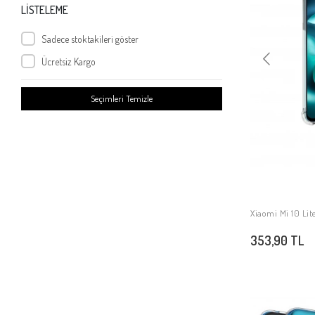
Xiaomi Redmi Note 9S
LİSTELEME
Xiaomi Redmi Note 9
Sadece stoktakileri göster
Xiaomi Mi 10T 5G
Ücretsiz Kargo
Xiaomi Mi 9 Se
Xiaomi Mi Mix 2
Seçimleri Temizle
Xiaomi Mi 10
Xiaomi Poco X2
Xiaomi Redmi 4x
Xiaomi Redmi Go
Xiaomi Mi 5s Plus
Xiaomi Mi Note 3
Xiaomi Mi 10 Lite
Xiaomi Redmi 9
353,90 TL
Xiaomi Poco M3 Pro
Xiaomi Redmi Note 10 5G
Xiaomi Redmi K40
Xiaomi Poco F3