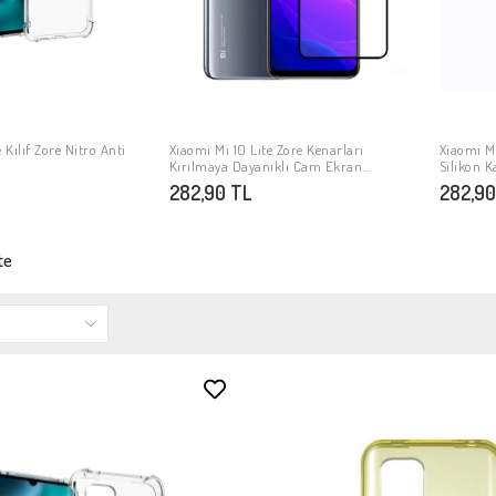
 Kılıf Zore Nitro Anti
Xiaomi Mi 10 Lite Zore Kenarları
Xiaomi Mi
PETE EKLE
SEPETE EKLE
Kırılmaya Dayanıklı Cam Ekran
Silikon 
Koruyucu
282,90 TL
282,90
te