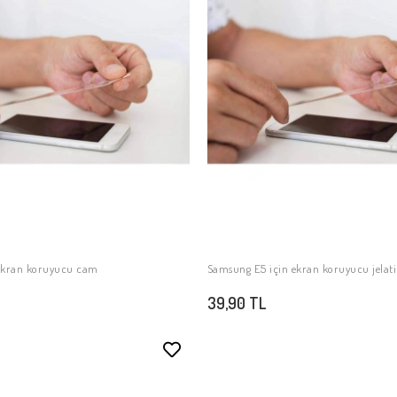
 ekran koruyucu cam
Samsung E5 için ekran koruyucu jelat
SEPETE EKLE
SEPETE EKLE
39,90 TL