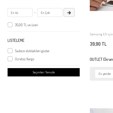
-
35,00 TL ve üzeri
Samsung E5 için
SE
LİSTELEME
39,90 TL
Sadece stoktakileri göster
OUTLET Ekran
Ücretsiz Kargo
Seçimleri Temizle