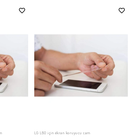
am
LG L80 için ekran koruyucu cam
SEPETE EKLE