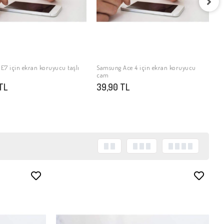
S
3
E7 için ekran koruyucu taşlı
Samsung Ace 4 için ekran koruyucu
SEPETE EKLE
SEPETE EKLE
cam
TL
39,90 TL