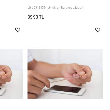
LG L5 II E450 için ekran koruyucu jelatin
SEPETE EKLE
39,90 TL