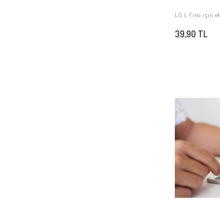
LG L Fino için e
39,90 TL