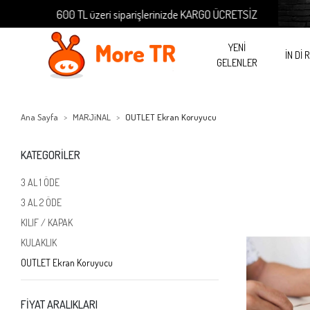
600 TL üzeri siparişlerinizde KARGO ÜCRETSİZ
600 TL 
YENİ
İN Dİ 
GELENLER
Ana Sayfa
MARJiNAL
OUTLET Ekran Koruyucu
KATEGORİLER
3 AL 1 ÖDE
3 AL 2 ÖDE
KILIF / KAPAK
KULAKLIK
OUTLET Ekran Koruyucu
FİYAT ARALIKLARI