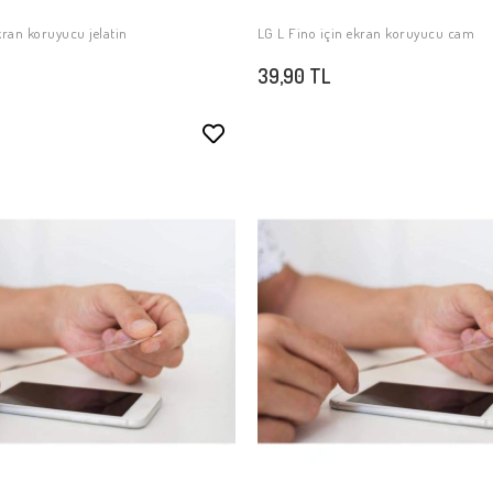
kran koruyucu jelatin
LG L Fino için ekran koruyucu cam
SEPETE EKLE
SEPETE EKLE
39,90 TL