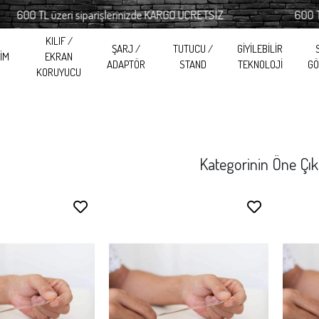
üzeri siparişlerinizde KARGO ÜCRETSİZ
600 TL üzeri sip
KILIF /
ŞARJ /
TUTUCU /
GİYİLEBİLİR
RİM
EKRAN
ADAPTÖR
STAND
TEKNOLOJİ
GÖ
KORUYUCU
Kategorinin Öne Çık