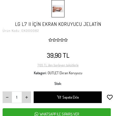
LG L7 II İÇİN EKRAN KORUYUCU JELATİN
Ürün Kodu:
EK000062
39,90 TL
7,65 TL 'den başlayan taksitlerle
Kategori:
OUTLET Ekran Koruyucu
Stok:
Sepete Ekle
WHATSAPP İLE SİPARİŞ VER