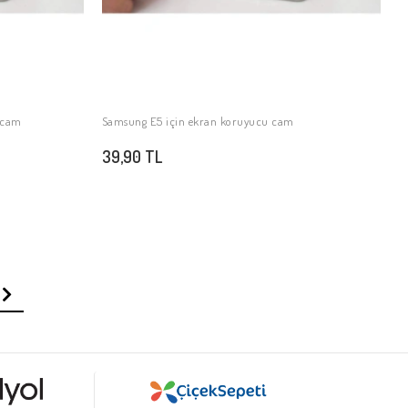
S
3
ı cam
Samsung E5 için ekran koruyucu cam
SEPETE EKLE
39,90 TL