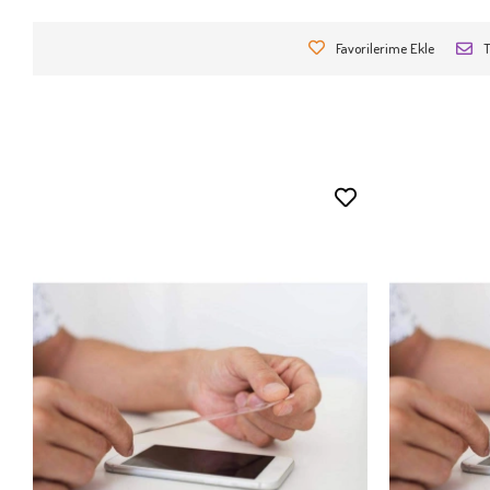
Favorilerime Ekle
T