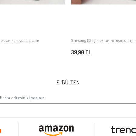
 ekran koruyucu jelatin
Samsung E5 için ekran koruyucu taşl
SEPETE EKLE
SEPETE EKLE
39,90 TL
E-BÜLTEN