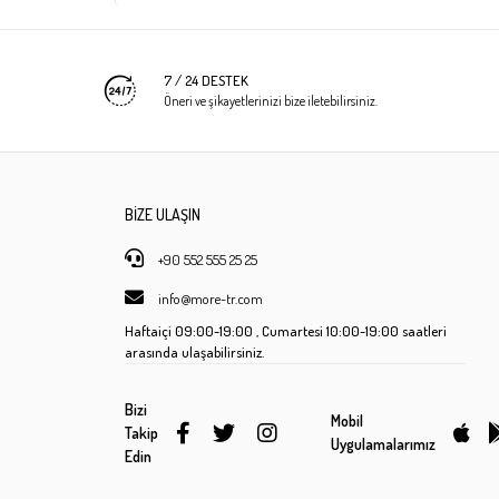
7 / 24 DESTEK
Öneri ve şikayetlerinizi bize iletebilirsiniz.
BİZE ULAŞIN
+90 552 555 25 25
info@more-tr.com
Haftaiçi
09:00-19:00 ,
Cumartesi
10:00-19:00 saatleri
arasında ulaşabilirsiniz.
Bizi
Mobil
Takip
Uygulamalarımız
Edin