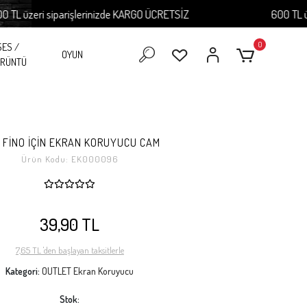
zeri siparişlerinizde KARGO ÜCRETSİZ
600 TL üzeri 
0
SES /
OYUN
RÜNTÜ
L FİNO İÇİN EKRAN KORUYUCU CAM
Ürün Kodu:
EK000096
39,90 TL
7,65 TL 'den başlayan taksitlerle
Kategori:
OUTLET Ekran Koruyucu
Stok: