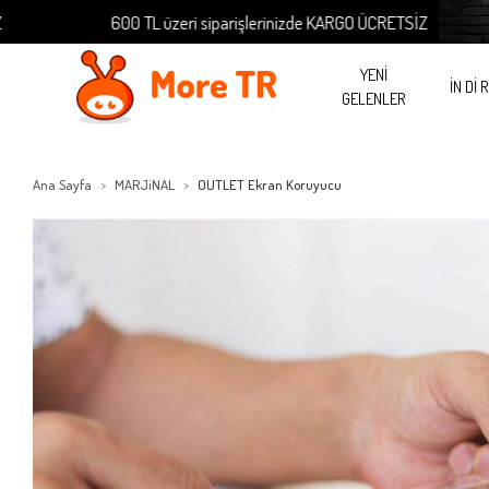
600 TL üzeri siparişlerinizde KARGO ÜCRETSİZ
YENİ
İN Dİ 
GELENLER
Ana Sayfa
MARJiNAL
OUTLET Ekran Koruyucu