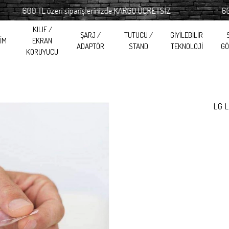
600 TL üzeri siparişlerinizde KARGO ÜCRETSİZ
600 TL ü
KILIF /
ŞARJ /
TUTUCU /
GİYİLEBİLİR
RİM
EKRAN
ADAPTÖR
STAND
TEKNOLOJİ
GÖ
KORUYUCU
LG 