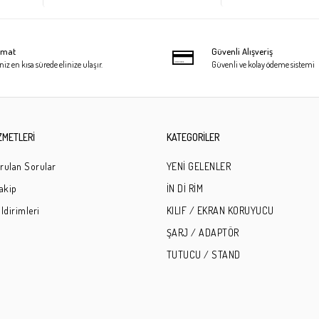
limat
Güvenli Alışveriş
niz en kısa sürede elinize ulaşır.
Güvenli ve kolay ödeme sistemi
ZMETLERİ
KATEGORİLER
rulan Sorular
YENİ GELENLER
Takip
İN Dİ RİM
ldirimleri
KILIF / EKRAN KORUYUCU
ŞARJ / ADAPTÖR
TUTUCU / STAND