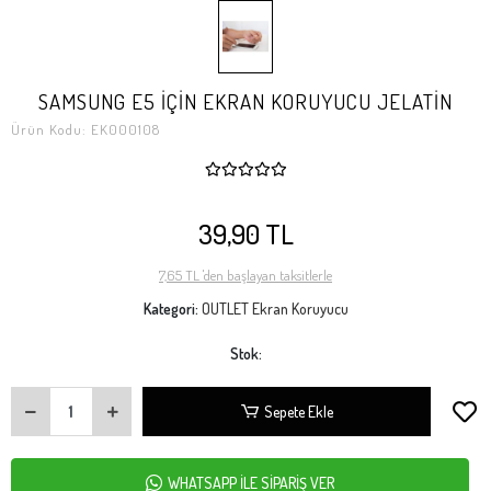
SAMSUNG E5 İÇİN EKRAN KORUYUCU JELATİN
Ürün Kodu:
EK000108
39,90 TL
7,65 TL 'den başlayan taksitlerle
Kategori:
OUTLET Ekran Koruyucu
Stok:
Sepete Ekle
WHATSAPP İLE SİPARİŞ VER